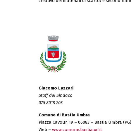
creativo dei materiali di scarto) e second han
Giacomo Lazzari
Staff del Sindaco
075 8018 203
Comune di Bastia Umbra
Piazza Cavour, 19 – 06083 – Bastia Umbra (PG
Web –
www.comune.bastia.pg.it