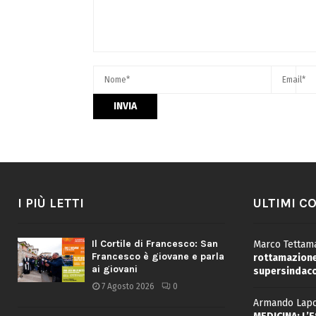
I PIÙ LETTI
ULTIMI C
Il Cortile di Francesco: San
Marco Tettama
Francesco è giovane e parla
rottamazione 
ai giovani
supersindaco
7 Agosto 2026
0
Armando Lapo