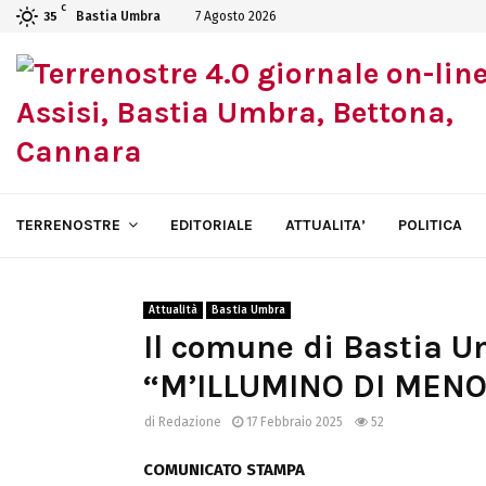
C
Bastia Umbra
7 Agosto 2026
35
TERRENOSTRE
EDITORIALE
ATTUALITA’
POLITICA
Attualità
Bastia Umbra
Il comune di Bastia U
“M’ILLUMINO DI MENO
di
Redazione
17 Febbraio 2025
52
COMUNICATO STAMPA