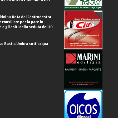
ESPERIENZA DEL DR. GIUSEPPE
hini
su
Nota del Centrodestra
 consiliare per la pace in
 e gli esiti della seduta del 30
su
Bastia Umbra sott’acqua