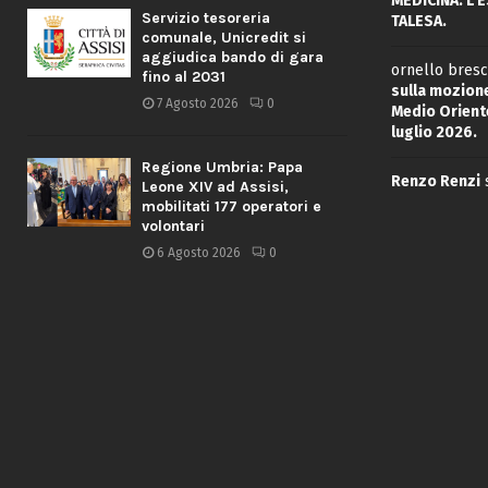
MEDICINA: L’
Servizio tesoreria
TALESA.
comunale, Unicredit si
aggiudica bando di gara
ornello bresc
fino al 2031
sulla mozione
7 Agosto 2026
0
Medio Oriente
luglio 2026.
Regione Umbria: Papa
Renzo Renzi
Leone XIV ad Assisi,
mobilitati 177 operatori e
volontari
6 Agosto 2026
0