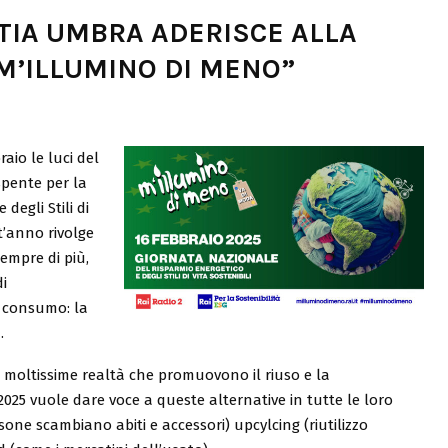
TIA UMBRA ADERISCE ALLA
M’ILLUMINO DI MENO”
aio le luci del
pente per la
degli Stili di
t’anno rivolge
empre di più,
i
 consumo: la
.
e moltissime realtà che promuovono il riuso e la
 2025 vuole dare voce a queste alternative in tutte le loro
rsone scambiano abiti e accessori) upcylcing (riutilizzo