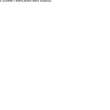
d (come i mercatini dell’usato).
)