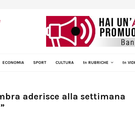
ECONOMIA
SPORT
CULTURA
tn
RUBRICHE
tn
VID
mbra aderisce alla settimana
”