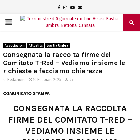
Facebook
Instagram
Youtube
Email
PRIMARY
MENU
Associazioni
Attualità
Bastia Umbra
Consegnata la raccolta firme del
Comitato T-Red – Vediamo insieme le
richieste e facciamo chiarezza
di
Redazione
10 Febbraio 2025
95
COMUNICATO STAMPA
CONSEGNATA LA RACCOLTA
FIRME DEL COMITATO T-RED –
VEDIAMO INSIEME LE