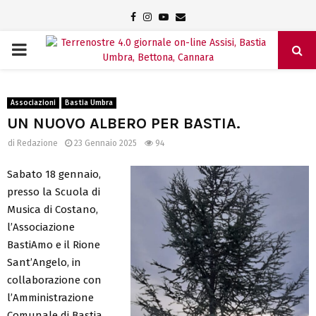
Facebook
Instagram
Youtube
Email
PRIMARY
MENU
Associazioni
Bastia Umbra
UN NUOVO ALBERO PER BASTIA.
di
Redazione
23 Gennaio 2025
94
Sabato 18 gennaio,
presso la Scuola di
Musica di Costano,
l’Associazione
BastiAmo e il Rione
Sant’Angelo, in
collaborazione con
l’Amministrazione
Comunale di Bastia