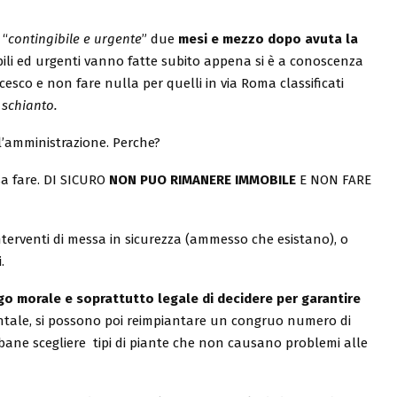
 “
contingibile e urgente
” due
mesi e mezzo dopo avuta la
bili ed urgenti vanno fatte subito appena si è a conoscenza
ncesco e non fare nulla per quelli in via Roma classificati
 schianto.
l’amministrazione. Perche?
sa fare. DI SICURO
NON PUO RIMANERE IMMOBILE
E NON FARE
nterventi di messa in sicurezza (ammesso che esistano), o
.
igo morale e soprattutto legale di decidere per garantire
ntale, si possono poi reimpiantare un congruo numero di
urbane scegliere tipi di piante che non causano problemi alle