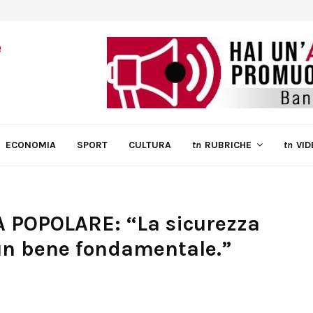
ECONOMIA
SPORT
CULTURA
tn
RUBRICHE
tn
VID
A POPOLARE: “La sicurezza
 un bene fondamentale.”