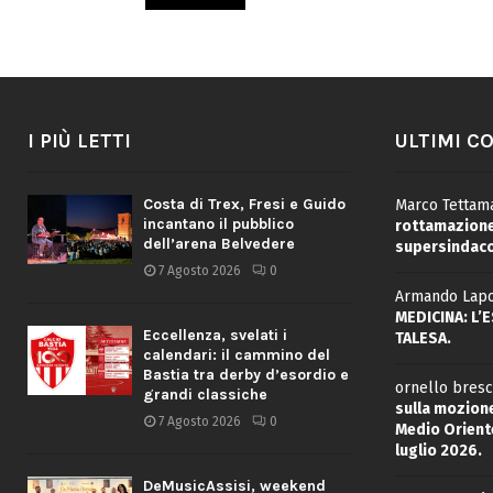
I PIÙ LETTI
ULTIMI C
Costa di Trex, Fresi e Guido
Marco Tettama
incantano il pubblico
rottamazione 
dell’arena Belvedere
supersindaco
7 Agosto 2026
0
Armando Lapo
MEDICINA: L’
Eccellenza, svelati i
TALESA.
calendari: il cammino del
Bastia tra derby d’esordio e
ornello bresc
grandi classiche
sulla mozione
7 Agosto 2026
0
Medio Oriente
luglio 2026.
DeMusicAssisi, weekend