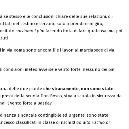
 sé stesso e le conclusioni chiare delle sue relazioni, o i
buttati nel cestino e servono solo a prendere in giro,
comitato
salviamo i pini
facendo finta di fare qualcosa, ma poi
tuti.
si in via Roma sono ancora lì e i lavori al marciapede di via
di condizioni meteo avverse e vento forte, nessuno dei pini
?
 una delle due piante
che stranamente, non sono state
 pressi della scuola Don Bosco, si va a scuola in sicurezza da
ai il vento forte a Bastia?
rdinanza sindacale contingibile ed urgente, sono state
cesco classificati in classe di rischi
D
ad alto rischio di