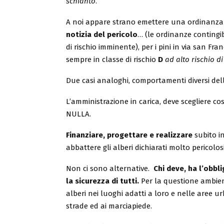
schianto
.
A noi appare strano emettere una ordinanza
notizia del pericolo
… (le ordinanze contingi
di rischio imminente), per i pini in via san Fra
sempre in classe di rischio
D
ad alto rischio di
Due casi analoghi, comportamenti diversi del
L’amministrazione in carica, deve scegliere co
NULLA.
Finanziare, progettare e realizzare
subito i
abbattere gli alberi dichiarati molto pericolosi
Non ci sono alternative.
Chi deve, ha l’obbl
la sicurezza di tutti.
Per la questione ambie
alberi nei luoghi adatti a loro e nelle aree 
strade ed ai marciapiede.