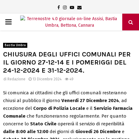
Facebook
Instagram
Youtube
Email
PRIMARY
MENU
Bastia Umbra
CHIUSURA DEGLI UFFICI COMUNALI PER
IL GIORNO 27-12-14 E I POMERIGGI DEL
24-12-2024 E 31-12-2024.
di
Redazione
13 Dicembre 2024
49
Si comunica ai cittadini che gli uffici comunali resteranno
chiusi al pubblico il giorno
Venerdì 27 Dicembre 2024
, ad
eccezione del
Corpo di Polizia Locale
e il
Servizio Farmacia
Comunale
che funzioneranno regolarmente. Per quanto
concerne lo
Stato Civile
opererà il servizio di reperibilità
dalle 8:00 alle 12:00
dei giorni di
Giovedì 26 Dicembre
e