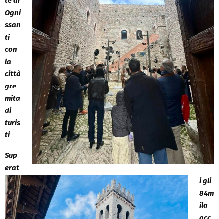
te di
Ogni
ssan
ti
con
la
città
gre
mita
di
turis
ti
Sup
erat
i gli
84m
ila
acc