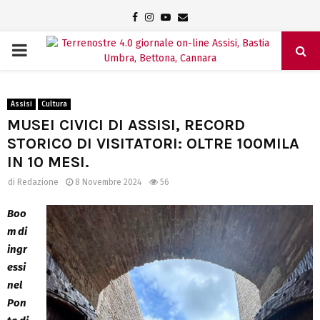
Facebook
Instagram
Youtube
Email
PRIMARY
MENU
Assisi
Cultura
MUSEI CIVICI DI ASSISI, RECORD
STORICO DI VISITATORI: OLTRE 100MILA
IN 10 MESI.
di
Redazione
8 Novembre 2024
56
Boo
m di
ingr
essi
nel
Pon