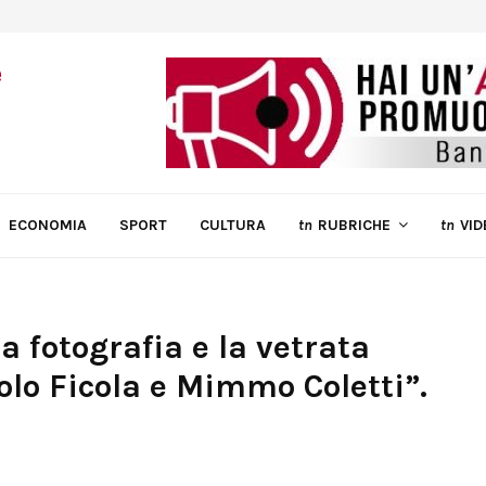
ECONOMIA
SPORT
CULTURA
tn
RUBRICHE
tn
VID
la fotografia e la vetrata
olo Ficola e Mimmo Coletti”.