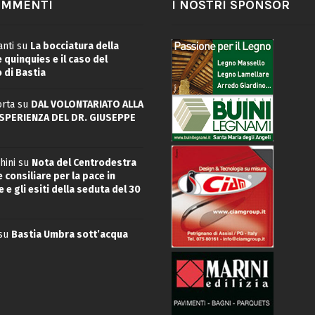
OMMENTI
I NOSTRI SPONSOR
nti
su
La bocciatura della
quinquies e il caso del
 di Bastia
rta
su
DAL VOLONTARIATO ALLA
ESPERIENZA DEL DR. GIUSEPPE
hini
su
Nota del Centrodestra
 consiliare per la pace in
 e gli esiti della seduta del 30
su
Bastia Umbra sott’acqua