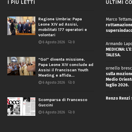
I PIÙ LETTI
ULTIMI C
Regione Umbria: Papa
Marco Tettama
Leone XIV ad Assisi,
rottamazione 
mobilitati 177 operatori e
supersindaco
volontari
6 Agosto 2026
0
Armando Lapo
MEDICINA: L’
TALESA.
“Go!” diventa missione.
Papa Leone XIV conclude ad
ornello bresc
Assisi il Franciscan Youth
sulla mozione
Meeting e affida...
Medio Oriente
6 Agosto 2026
0
luglio 2026.
Renzo Renzi
Scomparsa di Francesco
Guccini
6 Agosto 2026
0