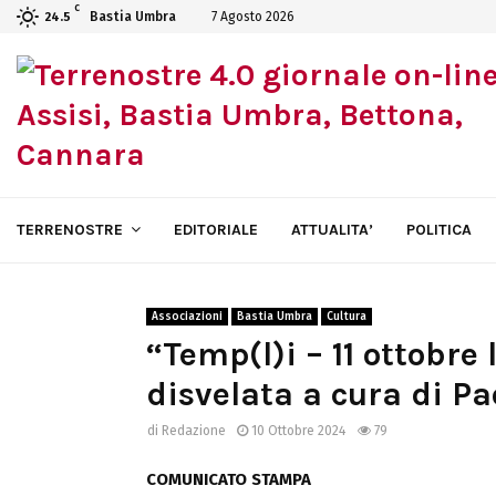
C
Bastia Umbra
7 Agosto 2026
24.5
TERRENOSTRE
EDITORIALE
ATTUALITA’
POLITICA
Associazioni
Bastia Umbra
Cultura
“Temp(l)i – 11 ottobre 
disvelata a cura di Pa
di
Redazione
10 Ottobre 2024
79
COMUNICATO STAMPA