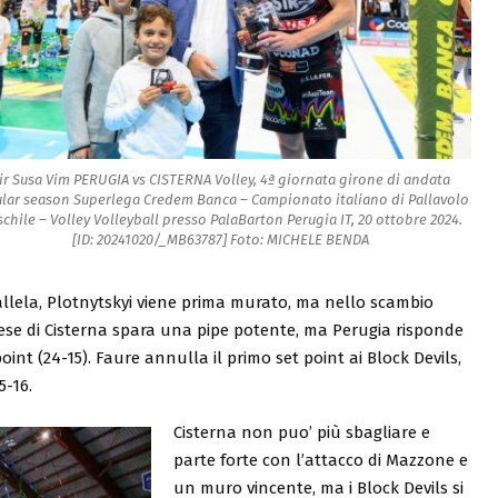
ir Susa Vim PERUGIA vs CISTERNA Volley, 4ª giornata girone di andata
lar season Superlega Credem Banca – Campionato italiano di Pallavolo
chile – Volley Volleyball presso PalaBarton Perugia IT, 20 ottobre 2024.
[ID: 20241020/_MB63787] Foto: MICHELE BENDA
llela, Plotnytskyi viene prima murato, ma nello scambio
cese di Cisterna spara una pipe potente, ma Perugia risponde
int (24-15). Faure annulla il primo set point ai Block Devils,
5-16.
Cisterna non puo’ più sbagliare e
parte forte con l’attacco di Mazzone e
un muro vincente, ma i Block Devils si