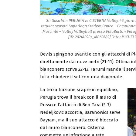
Sir Susa Vim PERUGIA vs CISTERNA Volley, 4ª giorn
regular season Superlega Credem Banca – Campionato
Maschile – Volley Volleyball presso PalaBarton Perug
[ID: 20241020/_MB63782] Foto: MICHE
Devils spingono avanti e con gli attacchi di P
direttamente dai nove metri (21-11). Ottima i
bianconero scrive 22-13. Tarumi manda il servizi
lui a chiudere il set con una diagonale.
La terza frazione si apre in equilibrio,
Perugia trova il break con il muro di
Russo e l’attacco di Ben Tara (5-3).
Nedeljkovic accorcia, Baranowics serve
Bayram, ma il suo attacco è bloccato
dal muro bianconero. Cisterna
commette un’infrazione a rete,