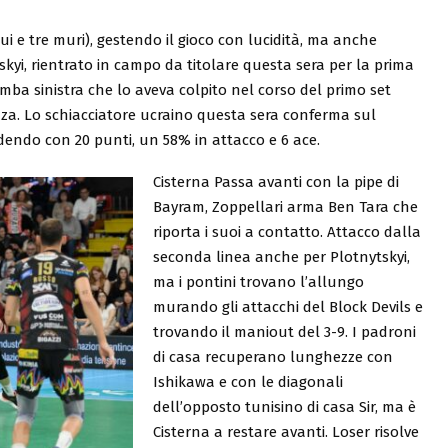
i e tre muri), gestendo il gioco con lucidità, ma anche
skyi, rientrato in campo da titolare questa sera per la prima
mba sinistra che lo aveva colpito nel corso del primo set
za. Lo schiacciatore ucraino questa sera conferma sul
dendo con 20 punti, un 58% in attacco e 6 ace.
Cisterna Passa avanti con la pipe di
Bayram, Zoppellari arma Ben Tara che
riporta i suoi a contatto. Attacco dalla
seconda linea anche per Plotnytskyi,
ma i pontini trovano l’allungo
murando gli attacchi del Block Devils e
trovando il maniout del 3-9. I padroni
di casa recuperano lunghezze con
Ishikawa e con le diagonali
dell’opposto tunisino di casa Sir, ma è
Cisterna a restare avanti. Loser risolve