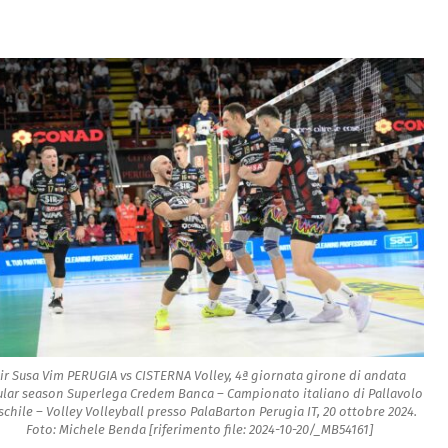
ir Susa Vim PERUGIA vs CISTERNA Volley, 4ª giornata girone di andata
ular season Superlega Credem Banca – Campionato italiano di Pallavolo
chile – Volley Volleyball presso PalaBarton Perugia IT, 20 ottobre 2024.
Foto: Michele Benda [riferimento file: 2024-10-20/_MB54161]