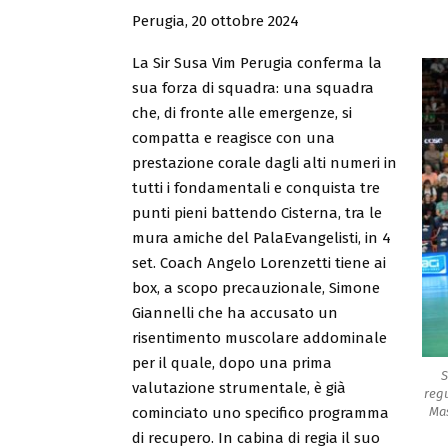
Perugia, 20 ottobre 2024
La Sir Susa Vim Perugia conferma la
sua forza di squadra: una squadra
che, di fronte alle emergenze, si
compatta e reagisce con una
prestazione corale dagli alti numeri in
tutti i fondamentali e conquista tre
punti pieni battendo Cisterna, tra le
mura amiche del PalaEvangelisti, in 4
set. Coach Angelo Lorenzetti tiene ai
box, a scopo precauzionale, Simone
Giannelli che ha accusato un
risentimento muscolare addominale
per il quale, dopo una prima
S
valutazione strumentale, è già
reg
cominciato uno specifico programma
Mas
di recupero. In cabina di regia il suo