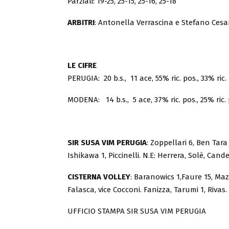
Parziali: 19-25, 25-15, 25-16, 25-18
ARBITRI
: Antonella Verrascina e Stefano Cesa
LE CIFRE
PERUGIA: 20 b.s., 11 ace, 55% ric. pos., 33% ric. 
MODENA:
14 b.s., 5 ace, 37% ric. pos., 25% ric. 
SIR SUSA VIM PERUGIA
: Zoppellari 6, Ben Tara
Ishikawa 1, Piccinelli. N.E: Herrera, Solè, Cande
CISTERNA VOLLEY
: Baranowics 1,Faure 15, Maz
Falasca, vice Cocconi. Fanizza, Tarumi 1, Rivas. 
UFFICIO STAMPA SIR SUSA VIM PERUGIA