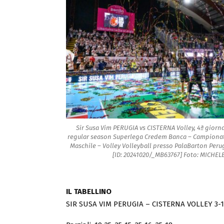
Sir Susa Vim PERUGIA vs CISTERNA Volley, 4ª giorn
regular season Superlega Credem Banca – Campionato
Maschile – Volley Volleyball presso PalaBarton Perug
[ID: 20241020/_MB63767] Foto: MICHE
IL TABELLINO
SIR SUSA VIM PERUGIA – CISTERNA VOLLEY 3-1