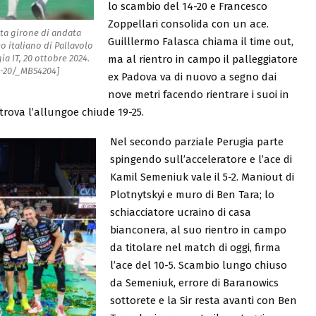
lo scambio del 14-20 e Francesco
Zoppellari consolida con un ace.
ata girone di andata
Guilllermo Falasca chiama il time out,
 italiano di Pallavolo
ma al rientro in campo il palleggiatore
a IT, 20 ottobre 2024.
10-20/_MB54204]
ex Padova va di nuovo a segno dai
nove metri facendo rientrare i suoi in
 trova l’allungoe chiude 19-25.
Nel secondo parziale Perugia parte
spingendo sull’acceleratore e l’ace di
Kamil Semeniuk vale il 5-2. Maniout di
Plotnytskyi e muro di Ben Tara; lo
schiacciatore ucraino di casa
bianconera, al suo rientro in campo
da titolare nel match di oggi, firma
l’ace del 10-5. Scambio lungo chiuso
da Semeniuk, errore di Baranowics
sottorete e la Sir resta avanti con Ben