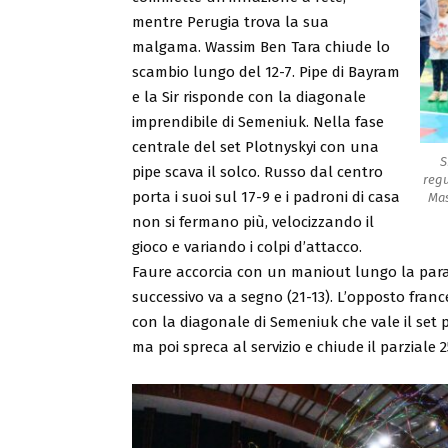
mentre Perugia trova la sua
malgama. Wassim Ben Tara chiude lo
scambio lungo del 12-7. Pipe di Bayram
e la Sir risponde con la diagonale
imprendibile di Semeniuk. Nella fase
centrale del set Plotnyskyi con una
S
pipe scava il solco. Russo dal centro
regu
porta i suoi sul 17-9 e i padroni di casa
Mas
non si fermano più, velocizzando il
gioco e variando i colpi d’attacco.
Faure accorcia con un maniout lungo la para
successivo va a segno (21-13). L’opposto fran
con la diagonale di Semeniuk che vale il set po
ma poi spreca al servizio e chiude il parziale 2