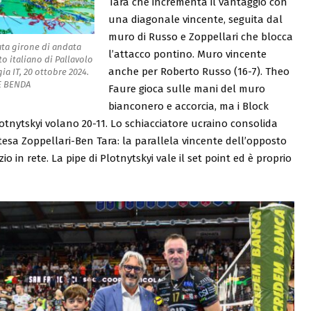
Tara che incrementa il vantaggio con
una diagonale vincente, seguita dal
muro di Russo e Zoppellari che blocca
ata girone di andata
l’attacco pontino. Muro vincente
 italiano di Pallavolo
anche per Roberto Russo (16-7). Theo
ia IT, 20 ottobre 2024.
LE BENDA
Faure gioca sulle mani del muro
bianconero e accorcia, ma i Block
lotnytskyi volano 20-11. Lo schiacciatore ucraino consolida
ntesa Zoppellari-Ben Tara: la parallela vincente dell’opposto
o in rete. La pipe di Plotnytskyi vale il set point ed è proprio