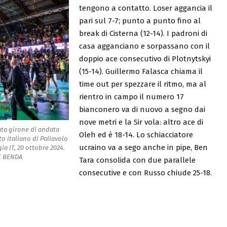
tengono a contatto. Loser aggancia il
pari sul 7-7; punto a punto fino al
break di Cisterna (12-14). I padroni di
casa agganciano e sorpassano con il
doppio ace consecutivo di Plotnytskyi
(15-14). Guillermo Falasca chiama il
time out per spezzare il ritmo, ma al
rientro in campo il numero 17
bianconero va di nuovo a segno dai
nove metri e la Sir vola: altro ace di
ata girone di andata
Oleh ed è 18-14. Lo schiacciatore
 italiano di Pallavolo
ucraino va a sego anche in pipe, Ben
ia IT, 20 ottobre 2024.
LE BENDA
Tara consolida con due parallele
consecutive e con Russo chiude 25-18.