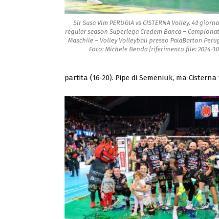
Sir Susa Vim PERUGIA vs CISTERNA Volley, 4ª giorn
regular season Superlega Credem Banca – Campionato
Maschile – Volley Volleyball presso PalaBarton Perugi
Foto: Michele Benda [riferimento file: 2024-
partita (16-20). Pipe di Semeniuk, ma Cisterna