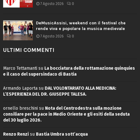
7 Agosto 2026
0
DeMusicAssisi, weekend con il festival che
rende viva e popolare la musica medievale
7 Agosto 2026
0
ULTIMI COMMENTI
Marco Tettamanti
su
La bocciatura della rottamazione quinquies
e il caso del supersindaco di Bastia
Armando Laporta
su
DAL VOLONTARIATO ALLA MEDICINA:
L’ESPERIENZA DEL DR. GIUSEPPE TALESA.
ornello breschini
su
Nota del Centrodestra sulla mozione
consiliare per la pace in Medio Oriente e gli esiti della seduta
del 30 luglio 2026.
Renzo Renzi
su
Bastia Umbra sott’acqua