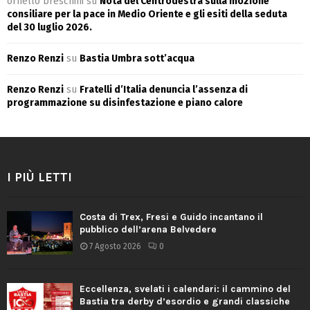
ornello breschini
su
Nota del Centrodestra sulla mozione
consiliare per la pace in Medio Oriente e gli esiti della seduta
del 30 luglio 2026.
Renzo Renzi
su
Bastia Umbra sott’acqua
Renzo Renzi
su
Fratelli d’Italia denuncia l’assenza di
programmazione su disinfestazione e piano calore
I PIÙ LETTI
Costa di Trex, Fresi e Guido incantano il
pubblico dell’arena Belvedere
7 Agosto 2026
0
Eccellenza, svelati i calendari: il cammino del
Bastia tra derby d’esordio e grandi classiche