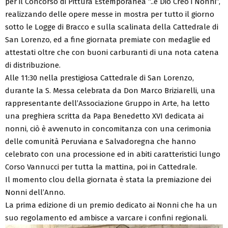
per il Concorso di Pittura Estemporanea “..e Dio Creò i Nonni”,
realizzando delle opere messe in mostra per tutto il giorno
sotto le Logge di Bracco e sulla scalinata della Cattedrale di
San Lorenzo, ed a fine giornata premiate con medaglie ed
attestati oltre che con buoni carburanti di una nota catena
di distribuzione.
Alle 11:30 nella prestigiosa Cattedrale di San Lorenzo,
durante la S. Messa celebrata da Don Marco Briziarelli, una
rappresentante dell’Associazione Gruppo in Arte, ha letto
una preghiera scritta da Papa Benedetto XVI dedicata ai
nonni, ciò è avvenuto in concomitanza con una cerimonia
delle comunità Peruviana e Salvadoregna che hanno
celebrato con una processione ed in abiti caratteristici lungo
Corso Vannucci per tutta la mattina, poi in Cattedrale.
Il momento clou della giornata è stata la premiazione dei
Nonni dell’Anno.
La prima edizione di un premio dedicato ai Nonni che ha un
suo regolamento ed ambisce a varcare i confini regionali.