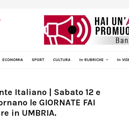
ECONOMIA
SPORT
CULTURA
tn
RUBRICHE
tn
VID
te Italiano | Sabato 12 e
ornano le GIORNATE FAI
re in UMBRIA.