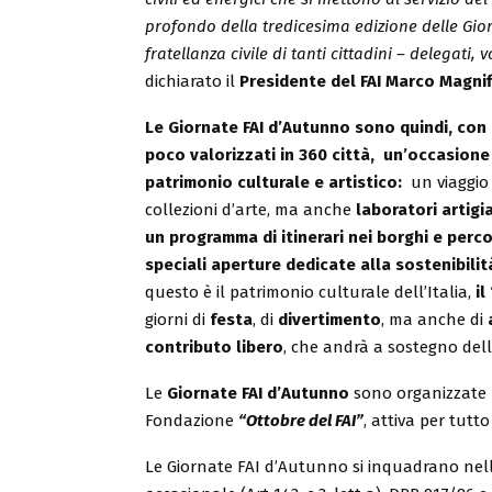
profondo della tredicesima edizione delle Gior
fratellanza civile di tanti cittadini – delegati,
dichiarato il
Presidente del FAI
Marco Magnif
Le Giornate FAI d’Autunno sono quindi, con 
poco valorizzati in 360 città, un’occasion
patrimonio culturale e artistico:
un viaggio c
collezioni d’arte, ma anche
laboratori artigi
un programma di itinerari nei borghi e perco
speciali aperture dedicate alla sostenibili
questo è il patrimonio culturale dell’Italia,
il
giorni di
festa
, di
divertimento
, ma anche di
contributo libero
, che andrà a sostegno dell
Le
Giornate FAI d’Autunno
sono organizzate 
Fondazione
“Ottobre del FAI”
, attiva per tutto
Le Giornate FAI d’Autunno si inquadrano nell’a