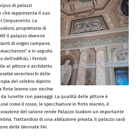
orpus di palazzi
e che rappresenta il suo
del Cinquecento. La
Guidoni, proprietaria di
805 il palazzo divenne
ianti di origini campane,
i maccheroni” e in seguito
dell’edificio, i Ferrioli
le al pittore e architetto
orativi secenteschi delle
opia del celebre dipinto
a finte lesene con nicchie
 da lunette con paesaggi. La qualità delle pitture è
nuovi come il rosso, le specchiature in finto marmo, il
ecorazione del salone rende Palazzo Guidoni un importante
ria. Trattandosi di una abitazione privata, il palazzo sarà
one delle Giornate FAI.