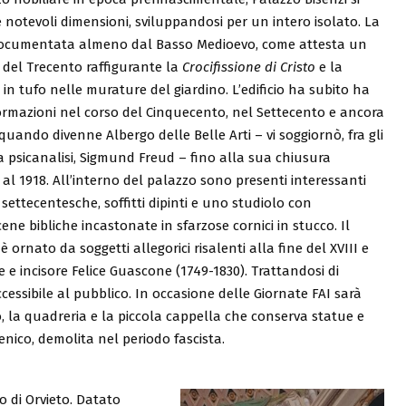
e notevoli dimensioni, sviluppandosi per un intero isolato. La
documentata almeno dal Basso Medioevo, come attesta un
zi del Trecento raffigurante la
Crocifissione di Cristo
e la
 in tufo nelle murature del giardino. L’edificio ha subito ha
formazioni nel corso del Cinquecento, nel Settecento e ancora
quando divenne Albergo delle Belle Arti – vi soggiornò, fra gli
lla psicanalisi, Sigmund Freud – fino alla sua chiusura
al 1918. All’interno del palazzo sono presenti interessanti
settecentesche, soffitti dipinti e uno studiolo con
cene bibliche incastonate in sfarzose cornici in stucco. Il
è ornato da soggetti allegorici risalenti alla fine del XVIII e
re e incisore Felice Guascone (1749-1830). Trattandosi di
ssibile al pubblico. In occasione delle Giornate FAI sarà
lo, la quadreria e la piccola cappella che conserva statue e
nico, demolita nel periodo fascista.
o di Orvieto. Datato