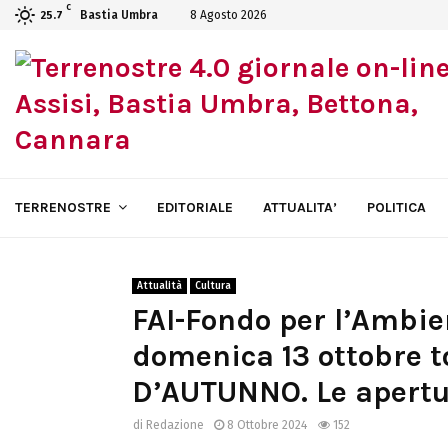
C
Bastia Umbra
8 Agosto 2026
25.7
TERRENOSTRE
EDITORIALE
ATTUALITA’
POLITICA
Attualità
Cultura
FAI-Fondo per l’Ambien
domenica 13 ottobre t
D’AUTUNNO. Le apertu
di
Redazione
8 Ottobre 2024
152