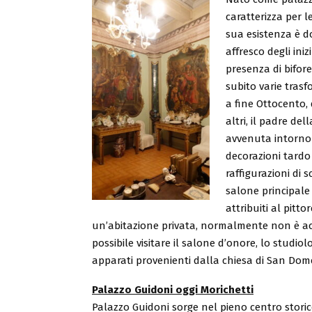
caratterizza per l
sua esistenza è 
affresco degli ini
presenza di bifore
subito varie tras
a fine Ottocento, 
altri, il padre de
avvenuta intorno 
decorazioni tardo 
raffigurazioni di s
salone principale 
attribuiti al pitto
un’abitazione privata, normalmente non è acce
possibile visitare il salone d’onore, lo studio
apparati provenienti dalla chiesa di San Dome
Palazzo Guidoni oggi Morichetti
Palazzo Guidoni sorge nel pieno centro storic