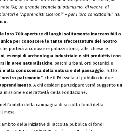
nate FAI; un grande segnale di ottimismo, di vigore, di
 volontari e “Apprendisti Ciceroni” – per i loro concittadini”
ha
ico.
le loro 700 aperture di luoghi solitamente inaccessibili o
e unica per conoscere le tante sfaccettature del nostro
he porterà a conoscere palazzi storici, ville, chiese e
ani
,
esempi di archeologia industriale e siti produttivi con
rsi in aree naturalistiche
, parchi urbani, orti botanici, e
tà e alla conoscenza della natura e del paesaggio
. Tutto
 “nostro patrimonio”
, che il FAI svela al pubblico in due
apprendimento
. A chi desideri partecipare verrà suggerito
un
a missione e dell’attività della Fondazione
.
nell’ambito della campagna di raccolta fondi della
 il mese.
mbito delle iniziative di raccolta pubblica di fondi