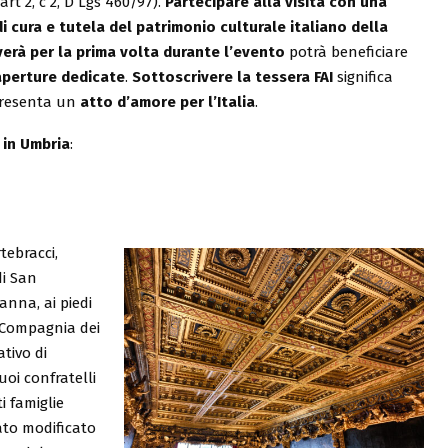
art 2, c 2, D Lgs 460/97).
Partecipare alla visita con una
i cura e tutela del patrimonio culturale italiano della
criverà per la prima volta durante l’evento
potrà beneficiare
aperture dedicate
.
Sottoscrivere la tessera FAI
significa
presenta un
atto d’amore per l’Italia
.
 in Umbria
:
tebracci,
di San
anna, ai piedi
a Compagnia dei
ativo di
uoi confratelli
i famiglie
ato modificato