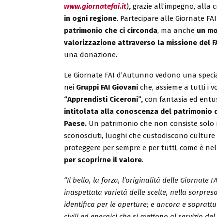
www.giornatefai.it
)
,
grazie all’impegno, alla c
in ogni regione
. Partecipare alle Giornate FA
patrimonio che ci circonda
, ma anche
un mo
valorizzazione
attraverso la missione del F
una donazione.
Le Giornate FAI d’Autunno vedono una speciale
nei
Gruppi FAI Giovani
che, assieme a tutti i v
“Apprendisti Ciceroni”,
con fantasia ed ent
intitolata alla conoscenza del patrimonio d
Paese.
Un patrimonio che non consiste solo 
sconosciuti, luoghi che custodiscono culture e
proteggere per sempre e per tutti, come è nel
per scoprirne il valore
.
“Il bello, la forza, l’originalità delle Giornat
inaspettata varietà delle scelte, nella sorpres
identifica per le aperture; e ancora e soprattut
civili ed energici che si mettono al servizio d