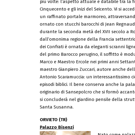
più volte: l’aspetto attuale è databile tra la f
Cinquecento e gli inizi del Seicento. Vi si acce
un raffinato portale marmoreo, attraversando
ornato con stucchi barocchi di Jean Regnaud, 
durante la seconda metà del XVII secolo a Ro
dall’omonima regione della Francia settentri
dei Confrati è ornata da eleganti scranni lignei
del primo Barocco perugino, il soffitto è mod
Marco e Maestro Ercole nei primi anni Settant
maestro Gianpiero Zuccari, autore anche dell
Antonio Scaramuccia: un interessantissimo ciclo
episodi biblici. Il bene conserva anche la pala
originario di Sansepolcro che si formò accanto
si concluderà nel giardino pensile della strutt
Santa Susanna.
ORVIETO (TR)
Palazzo Bisenzi
Nato come palazzo