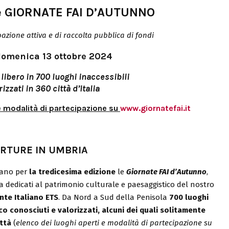
e
GIORNATE FAI D’AUTUNNO
pazione attiva
e di raccolta pubblica
di fondi
domenica 13 ottobre 2024
 libero in 700 luoghi inaccessibili
rizzati
in 360 città d’Italia
e modalità di partecipazione su
www.giornatefai.it
ERTURE IN UMBRIA
ano per
la tredicesima edizione
le
Giornate FAI d’Autunno
,
a dedicati al patrimonio culturale e paesaggistico del nostro
nte Italiano ETS
. Da Nord a Sud della Penisola
700 luoghi
poco conosciuti e valorizzati, alcuni dei quali solitamente
ittà
(
elenco dei luoghi aperti e modalità di partecipazione su