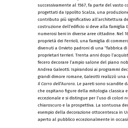
successivamente al 1567, fa parte del vasto c
progettati da Ippolito Scalza, una produzion
contributo più significativo all’architettura 
costruzione dell’edificio si deve alla famiglia 
numerosi beni in diverse aree cittadine. Nel 1
proprietà dei Ferrioli, una famiglia di commerc
divenuti a Orvieto padroni di una “fabbrica d
proprietari terrieri. Trenta anni dopo l’acquisto 
fecero decorare l’ampio salone del piano nobi
Andrea Galeotti. Ispirandosi ai programmi dec
grandi dimore romane, Galeotti realizzò una c
Il Carro dell’Aurora
. Le pareti sono scandite d
che ospitano figure della mitologia classica e
eccezionale e si distingue per l’uso di colori 
chiaroscuro e la prospettiva. La sontuosa d
esempio della decorazione ottocentesca in Umb
aperto al pubblico eccezionalmente in occasi