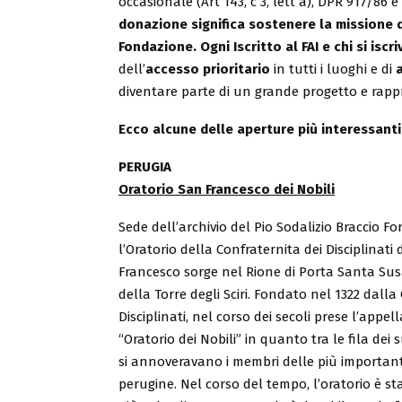
occasionale (Art 143, c 3, lett a), DPR 917/86 e 
donazione significa sostenere la missione d
Fondazione.
Ogni Iscritto al FAI e chi si is
dell’
accesso prioritario
in tutti i luoghi e di
diventare parte di un grande progetto e rap
Ecco alcune delle aperture più interessanti
PERUGIA
Oratorio San Francesco dei Nobili
Sede dell’archivio del Pio Sodalizio Braccio For
l’Oratorio della Confraternita dei Disciplinati 
Francesco sorge nel Rione di Porta Santa Sus
della Torre degli Sciri. Fondato nel 1322 dall
Disciplinati, nel corso dei secoli prese l’appell
“Oratorio dei Nobili” in quanto tra le fila dei s
si annoveravano i membri delle più important
perugine. Nel corso del tempo, l’oratorio è st