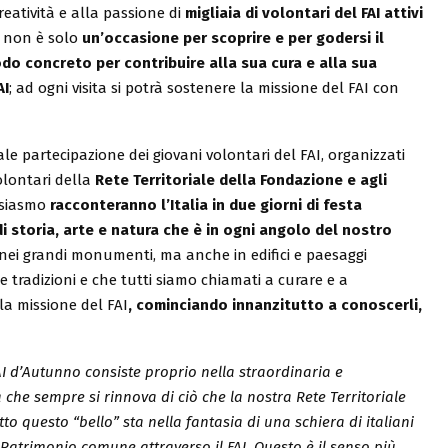
reatività e alla passione di
migliaia di volontari del FAI attivi
I non è solo
un’occasione per scoprire e per godersi il
do concreto per contribuire alla sua cura e alla sua
AI
; ad ogni visita si potrà sostenere la missione del FAI con
 partecipazione dei giovani volontari del FAI, organizzati
olontari della
Rete Territoriale della Fondazione e agli
usiasmo
racconteranno l’Italia in due giorni di festa
i storia, arte e natura che è in ogni angolo del nostro
nei grandi monumenti, ma anche in edifici e paesaggi
 tradizioni e che tutti siamo chiamati a curare e a
la missione del FAI
, cominciando innanzitutto a conoscerli,
e FAI d’Autunno consiste proprio nella straordinaria e
a che sempre si rinnova di ciò che la nostra Rete Territoriale
to questo “bello” sta nella fantasia di una schiera di italiani
el Patrimonio comune attraverso il FAI. Questo è il senso più