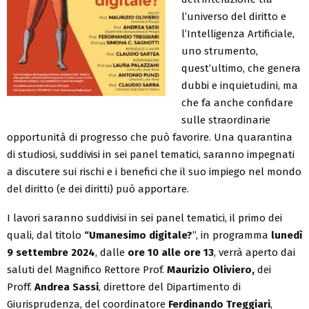
l’universo del diritto e
l’Intelligenza Artificiale,
uno strumento,
quest’ultimo, che genera
dubbi e inquietudini, ma
che fa anche confidare
sulle straordinarie
opportunità di progresso che può favorire. Una quarantina
di studiosi, suddivisi in sei panel tematici, saranno impegnati
a discutere sui rischi e i benefici che il suo impiego nel mondo
del diritto (e dei diritti) può apportare.
I lavori saranno suddivisi in sei panel tematici, il primo dei
quali, dal titolo
“Umanesimo digitale?
”, in programma
lunedì
9 settembre 2024
, dalle
ore 10 alle ore 13
, verrà aperto dai
saluti del Magnifico Rettore Prof.
Maurizio Oliviero,
dei
Proff.
Andrea Sassi
, direttore del Dipartimento di
Giurisprudenza, del coordinatore
Ferdinando Treggiari
,