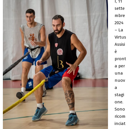
I, 11
sette
mbre
2024
– La
Virtus
Assisi
è
pront
a per
una
nuov
a
stagi
one.
Sono
ricom
inciat