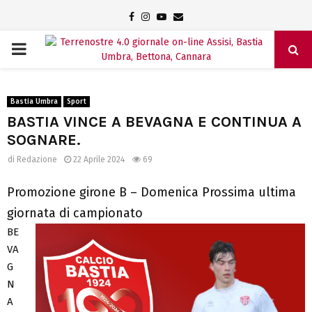
Facebook
Instagram
Youtube
Email
PRIMARY
MENU
Bastia Umbra
Sport
BASTIA VINCE A BEVAGNA E CONTINUA A
SOGNARE.
di
Redazione
22 Aprile 2024
69
Promozione girone B – Domenica Prossima ultima
giornata di campionato
BE
VA
G
N
A