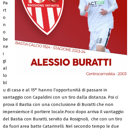
Pa
rt
o
n
o
be
ne
i
gi
al
lo
bl
u di casa e al 15° hanno l’opportunità di passare in
vantaggio con Capaldini con un tiro dalla distanza. Poi ci
prova il Bastia con una conclusione di Buratti che non
impensierisce il portiere locale.Poco dopo arriva il vantaggio
del Bastia con Buratti, servito da Rosignoli, che con un tiro
da fuori area batte Catarinelli. Nel secondo tempo le due