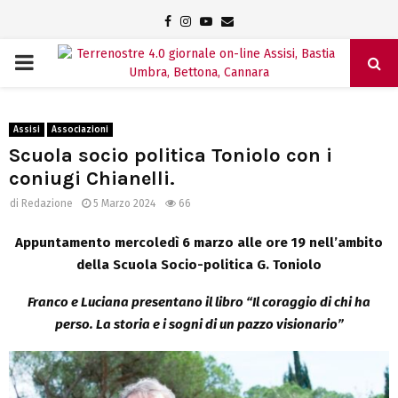
Facebook
Instagram
Youtube
Email
PRIMARY
MENU
Assisi
Associazioni
Scuola socio politica Toniolo con i
coniugi Chianelli.
di
Redazione
5 Marzo 2024
66
Appuntamento mercoledì 6 marzo alle ore 19 nell’ambito
della Scuola Socio-politica G. Toniolo
Franco e Luciana presentano il libro “Il coraggio di chi ha
perso. La storia e i sogni di un pazzo visionario”