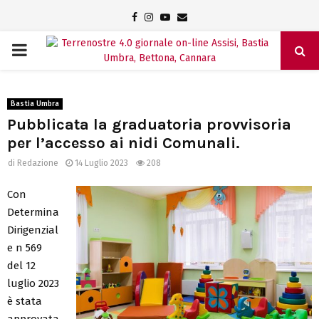
Facebook
Instagram
Youtube
Email
PRIMARY
MENU
Bastia Umbra
Pubblicata la graduatoria provvisoria
per l’accesso ai nidi Comunali.
di
Redazione
14 Luglio 2023
208
Con
Determina
Dirigenzial
e n 569
del 12
luglio 2023
è stata
approvata