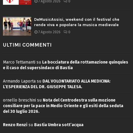
7 Agosto 2026
0
DeMusicAssisi, weekend con il festival che
rende viva e popolare la musica medievale
7 Agosto 2026
0
ULTIMI COMMENTI
Marco Tettamanti
su
La bocciatura della rottamazione quinquies
e il caso del supersindaco di Bastia
Armando Laporta
su
DAL VOLONTARIATO ALLA MEDICINA:
L’ESPERIENZA DEL DR. GIUSEPPE TALESA.
ornello breschini
su
Nota del Centrodestra sulla mozione
consiliare per la pace in Medio Oriente e gli esiti della seduta
del 30 luglio 2026.
Renzo Renzi
su
Bastia Umbra sott’acqua