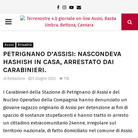
Facebook
Instagram
Youtube
Email
PRIMARY
MENU
Assisi
Attualità
PETRIGNANO D’ASSISI: NASCONDEVA
HASHISH IN CASA, ARRESTATO DAI
CARABINIERI.
di
Redazione
5 Giugno 2023
118
I Carabinieri della Stazione di Petrignano di Assisi e del
Nucleo Operativo della Compagnia hanno denunciato un
giovane ragazzo originario di Assisi per detenzione ai fini di
spaccio di sostanze stupefacenti e hanno tratto in arresto
un cittadino extracomunitario 24enne, irregolare sul
territorio nazionale, di fatto domiciliato nel comune di Assisi.