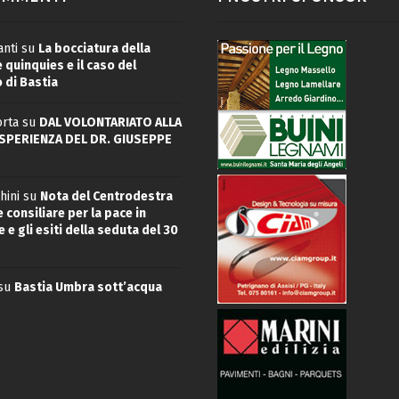
nti
su
La bocciatura della
quinquies e il caso del
 di Bastia
rta
su
DAL VOLONTARIATO ALLA
ESPERIENZA DEL DR. GIUSEPPE
hini
su
Nota del Centrodestra
 consiliare per la pace in
 e gli esiti della seduta del 30
su
Bastia Umbra sott’acqua