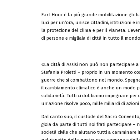
Eart Hour è la più grande mobilitazione globa
luci per un’ora, unisce cittadini, istituzioni
la protezione del clima e per il Pianeta. L’ev
di persone e migliaia di città in tutto il m
«La città di Assisi non può non partecipare 
Stefania Proietti – proprio in un momento cos
guerre che si combattono nel mondo. Spegnere
il cambiamento climatico è anche un modo per
solidarietà. Tutti ci dobbiamo impegnare per 
un’azione risolve poco, mille miliardi di azio
Dal canto suo, il custode del Sacro Convent
gioia da parte di tutti noi frati partecipare – n
società civile che aiutano tutti a camminare 
nel rispetto della nostra casa comune e delle 