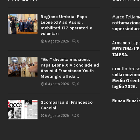
Regione Umbria: Papa
Marco Tettama
Leone XIV ad Assisi,
rottamazione 
mobilitati 177 operatori e
supersindaco
volontari
6 Agosto 2026
0
Armando Lapo
MEDICINA: L’
TALESA.
“Go!” diventa missione.
Papa Leone XIV conclude ad
ornello bresc
Assisi il Franciscan Youth
sulla mozione
Meeting e affida...
Medio Oriente
6 Agosto 2026
0
luglio 2026.
Renzo Renzi
Scomparsa di Francesco
Guccini
6 Agosto 2026
0