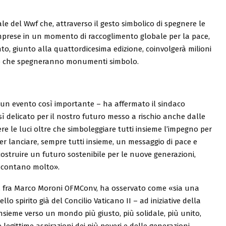
le del Wwf che, attraverso il gesto simbolico di spegnere le
 e imprese in un momento di raccoglimento globale per la pace,
ento, giunto alla quattordicesima edizione, coinvolgerà milioni
ondo che spegneranno monumenti simbolo.
a un evento così importante – ha affermato il sindaco
ì delicato per il nostro futuro messo a rischio anche dalle
 le luci oltre che simboleggiare tutti insieme l’impegno per
 lanciare, sempre tutti insieme, un messaggio di pace e
costruire un futuro sostenibile per le nuove generazioni,
ni contano molto».
o, fra Marco Moroni OFMConv, ha osservato come «sia una
ello spirito già del Concilio Vaticano II – ad iniziative della
insieme verso un mondo più giusto, più solidale, più unito,
legittime aspirazioni dei più poveri e delle generazioni