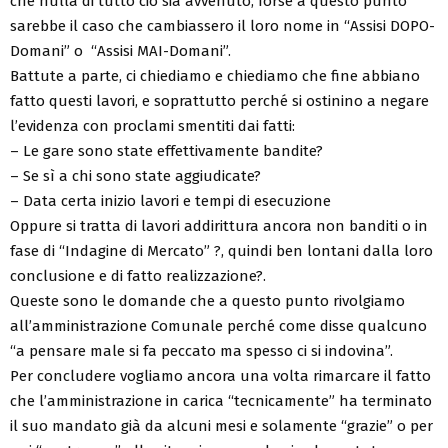
che nulla di tutto ciò sia avvenuto, forse a questo punto
sarebbe il caso che cambiassero il loro nome in “Assisi DOPO-
Domani” o “Assisi MAI-Domani”.
Battute a parte, ci chiediamo e chiediamo che fine abbiano
fatto questi lavori, e soprattutto perché si ostinino a negare
l’evidenza con proclami smentiti dai fatti:
– Le gare sono state effettivamente bandite?
– Se sì a chi sono state aggiudicate?
– Data certa inizio lavori e tempi di esecuzione
Oppure si tratta di lavori addirittura ancora non banditi o in
fase di “Indagine di Mercato” ?, quindi ben lontani dalla loro
conclusione e di fatto realizzazione?.
Queste sono le domande che a questo punto rivolgiamo
all’amministrazione Comunale perché come disse qualcuno
“a pensare male si fa peccato ma spesso ci si indovina”.
Per concludere vogliamo ancora una volta rimarcare il fatto
che l’amministrazione in carica “tecnicamente” ha terminato
il suo mandato già da alcuni mesi e solamente “grazie” o per