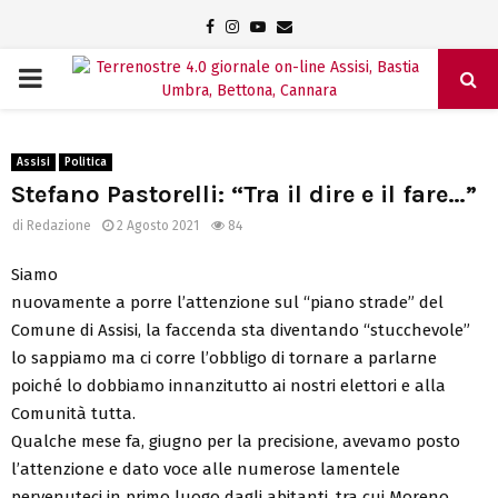
Facebook
Instagram
Youtube
Email
PRIMARY
MENU
Assisi
Politica
Stefano Pastorelli: “Tra il dire e il fare…”
di
Redazione
2 Agosto 2021
84
Siamo
nuovamente a porre l’attenzione sul “piano strade” del
Comune di Assisi, la faccenda sta diventando “stucchevole”
lo sappiamo ma ci corre l’obbligo di tornare a parlarne
poiché lo dobbiamo innanzitutto ai nostri elettori e alla
Comunità tutta.
Qualche mese fa, giugno per la precisione, avevamo posto
l’attenzione e dato voce alle numerose lamentele
pervenuteci in primo luogo dagli abitanti, tra cui Moreno