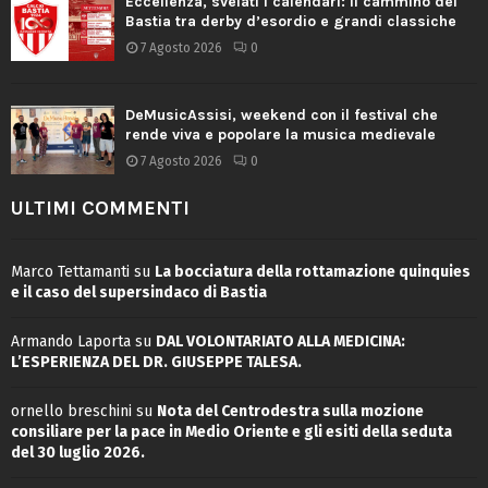
Eccellenza, svelati i calendari: il cammino del
Bastia tra derby d’esordio e grandi classiche
7 Agosto 2026
0
DeMusicAssisi, weekend con il festival che
rende viva e popolare la musica medievale
7 Agosto 2026
0
ULTIMI COMMENTI
Marco Tettamanti
su
La bocciatura della rottamazione quinquies
e il caso del supersindaco di Bastia
Armando Laporta
su
DAL VOLONTARIATO ALLA MEDICINA:
L’ESPERIENZA DEL DR. GIUSEPPE TALESA.
ornello breschini
su
Nota del Centrodestra sulla mozione
consiliare per la pace in Medio Oriente e gli esiti della seduta
del 30 luglio 2026.