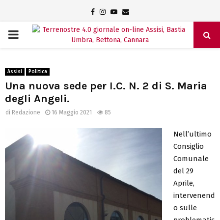
Facebook
Instagram
Youtube
Email
PRIMARY
MENU
Assisi
Politica
Una nuova sede per I.C. N. 2 di S. Maria
degli Angeli.
di
Redazione
16 Maggio 2021
85
Nell’ultimo
Consiglio
Comunale
del 29
Aprile,
intervenend
o sulle
problematic