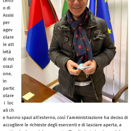
centr
o di
Assisi
per
agev
olare
le att
ività
di rist
orazi
one,
in
partic
olare
i loc
ali ch
e hanno spazi all’esterno, così l’amministrazione ha deciso di
accogliere le richieste degli esercenti e di lasciare aperta, a