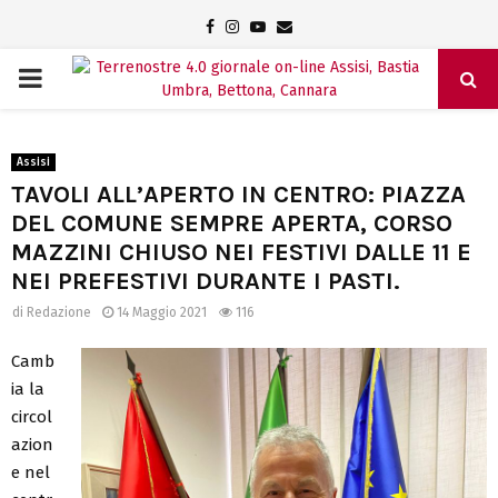
Facebook
Instagram
Youtube
Email
PRIMARY
MENU
Assisi
TAVOLI ALL’APERTO IN CENTRO: PIAZZA
DEL COMUNE SEMPRE APERTA, CORSO
MAZZINI CHIUSO NEI FESTIVI DALLE 11 E
NEI PREFESTIVI DURANTE I PASTI.
di
Redazione
14 Maggio 2021
116
Camb
ia la
circol
azion
e nel