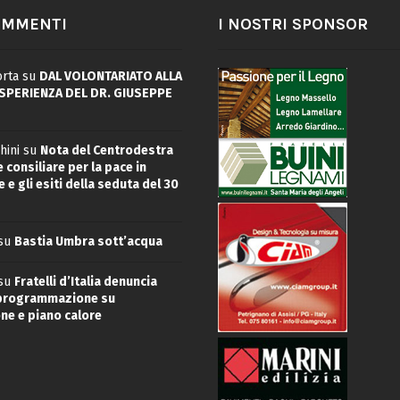
OMMENTI
I NOSTRI SPONSOR
rta
su
DAL VOLONTARIATO ALLA
ESPERIENZA DEL DR. GIUSEPPE
hini
su
Nota del Centrodestra
 consiliare per la pace in
 e gli esiti della seduta del 30
su
Bastia Umbra sott’acqua
su
Fratelli d’Italia denuncia
 programmazione su
ne e piano calore