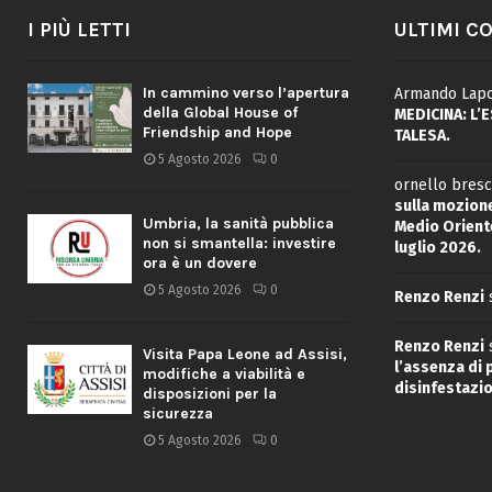
I PIÙ LETTI
ULTIMI C
In cammino verso l’apertura
Armando Lapo
della Global House of
MEDICINA: L’
Friendship and Hope
TALESA.
5 Agosto 2026
0
ornello bresc
sulla mozione
Umbria, la sanità pubblica
Medio Oriente
non si smantella: investire
luglio 2026.
ora è un dovere
5 Agosto 2026
0
Renzo Renzi
Renzo Renzi
Visita Papa Leone ad Assisi,
l’assenza di
modifiche a viabilità e
disinfestazio
disposizioni per la
sicurezza
5 Agosto 2026
0