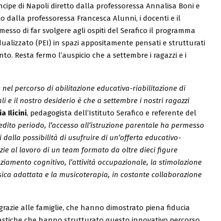
Principe di Napoli diretto dalla professoressa Annalisa Boni e
tto dalla professoressa Francesca Alunni, i docenti e il
esso di far svolgere agli ospiti del Serafico il programma
dualizzato (PEI) in spazi appositamente pensati e strutturati
to. Resta fermo l’auspicio che a settembre i ragazzi e i
nel percorso di abilitazione educativa-riabilitazione di
i e il nostro desiderio è che a settembre i nostri ragazzi
ia Ilicini
, pedagogista dell’Istituto Serafico e referente del
nedito periodo, l’accesso all’istruzione parentale ha permesso
 dalla possibilità di usufruire di un’offerta educativo-
zie al lavoro di un team formato da oltre dieci figure
iamento cognitivo, l’attività occupazionale, la stimolazione
à fisica adattata e la musicoterapia, in costante collaborazione
razie alle famiglie, che hanno dimostrato piena fiducia
colastiche che hanno strutturato questo innovativo percorso