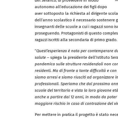
del Serafico, di provvedere in modo
autonomo all’educazione dei figli dopo
aver sottoposto la richiesta al dirigente scol
dell’anno scolastico è necessario sostenere 
insegnanti delle scuole a cui i ragazzi sono isc
proseguendo. Protagonisti di questo compless
ragazzi iscritti alla secondaria di primo grado.
“
Quest’esperienza è nata per contemperare due d
salute
– spiega la presidente dell’Istituto Ser
pandemica sulle strutture residenziali non co
residenti. Ma di fronte a tante difficoltà e con 
siamo arresi e siamo riusciti ad organizzare in
professionali. Speriamo che dal prossimo anno
scuole del territorio e vista la loro giovane 
anche a partire dai 12 anni, in modo da poter
maggiore rischio in caso di contrazione del vi
Per mettere in pratica il progetto è stato ne