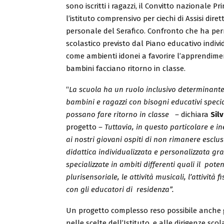
sono iscritti i ragazzi, il Convitto nazionale 
l’istituto comprensivo per ciechi di Assisi dire
personale del Serafico. Confronto che ha perm
scolastico previsto dal Piano educativo indivi
come ambienti idonei a favorire l’apprendimen
bambini facciano ritorno in classe.
“
La scuola ha un ruolo inclusivo determinante 
bambini e ragazzi con bisogni educativi special
possano fare ritorno in classe –
dichiara
Silv
progetto
– Tuttavia, in questo particolare e i
ai nostri giovani ospiti di non rimanere esclusi
didattica individualizzata e personalizzata gra
specializzate in ambiti differenti quali il
potenz
plurisensoriale, le attività musicali, l’attivit
con gli educatori di residenza
”.
Un progetto complesso reso possibile anche g
nelle scelte dell’Istituto, e alle dirigenze s