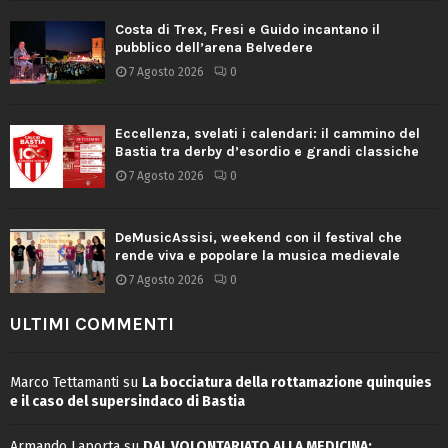
Costa di Trex, Fresi e Guido incantano il
pubblico dell’arena Belvedere
7 Agosto 2026
0
Eccellenza, svelati i calendari: il cammino del
Bastia tra derby d’esordio e grandi classiche
7 Agosto 2026
0
DeMusicAssisi, weekend con il festival che
rende viva e popolare la musica medievale
7 Agosto 2026
0
ULTIMI COMMENTI
Marco Tettamanti
su
La bocciatura della rottamazione quinquies
e il caso del supersindaco di Bastia
Armando Laporta
su
DAL VOLONTARIATO ALLA MEDICINA: