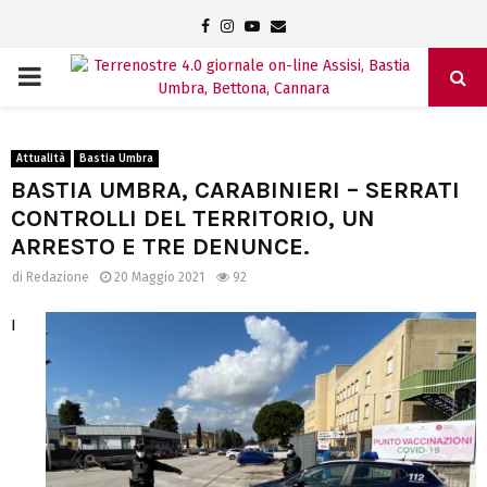
Facebook
Instagram
Youtube
Email
PRIMARY
MENU
Attualità
Bastia Umbra
BASTIA UMBRA, CARABINIERI – SERRATI
CONTROLLI DEL TERRITORIO, UN
ARRESTO E TRE DENUNCE.
di
Redazione
20 Maggio 2021
92
I