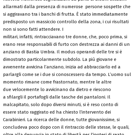
allarmati dalla presenza di numerose persone sospette che
si aggiravano tra i banchi di frutta. È stato immediatamente
predisposto un massiccio controllo della zona, i cui risultati
non si sono fatti attendere. I
militari, infatti, rintracciavano tre donne, che, poco prima, si
erano rese responsabili di furto con destrezza ai danni di un
anziano di Bastia Umbra. Il modus operandi delle tre si è
dimostrato particolarmente subdolo. La più giovane e
avvenente avvicina l’anziano, inizia ad abbracciarlo ed a
parlargli come se i due si conoscessero da tempo. L’uomo sul
momento rimane come frastornato, mentre le altre
due velocemente lo avvicinano da dietro e riescono
a sfilargli il portafogli dalle tasche dei pantaloni. Il
malcapitato, solo dopo diversi minuti, si è reso conto di
essere stato raggirato ed ha chiesto l’intervento dei
Carabinieri. La ricerca delle donne, tutte giovanissime, si
concludeva poco dopo con il rintraccio delle stesse, le quali,
oltre alla denuncia in stato di libertà per l’ipotesi di reato