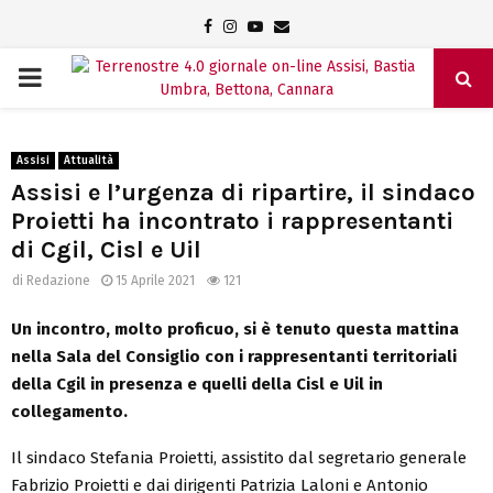
Facebook
Instagram
Youtube
Email
PRIMARY
MENU
Assisi
Attualità
Assisi e l’urgenza di ripartire, il sindaco
Proietti ha incontrato i rappresentanti
di Cgil, Cisl e Uil
di
Redazione
15 Aprile 2021
121
Un incontro, molto proficuo, si è tenuto questa mattina
nella Sala del Consiglio con i rappresentanti territoriali
della Cgil in presenza e quelli della Cisl e Uil in
collegamento.
Il sindaco Stefania Proietti, assistito dal segretario generale
Fabrizio Proietti e dai dirigenti Patrizia Laloni e Antonio