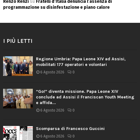
Renzo Renzi
su
Fratelli d’Italia denuncia l’assenza di
programmazione su disinfestazione e piano calore
I PIÙ LETTI
Regione Umbria: Papa Leone XIV ad Assisi,
mobilitati 177 operatori e volontari
6 Agosto 2026
0
“Go!” diventa missione. Papa Leone XIV
conclude ad Assisi il Franciscan Youth Meeting
e affida...
6 Agosto 2026
0
Scomparsa di Francesco Guccini
6 Agosto 2026
0