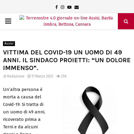
Facebook
Instagram
Youtube
Email
PRIMARY
MENU
Assisi
VITTIMA DEL COVID-19 UN UOMO DI 49
ANNI. IL SINDACO PROIETTI: “UN DOLORE
IMMENSO”.
di
Redazione
17 Marzo 2021
256
Un’altra persona è
morta a causa del
Covid-19. Si tratta di
un uomo di 49 anni,
ricoverato prima a
Terni e da alcuni