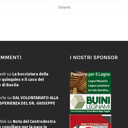
OMMENTI
I NOSTRI SPONSOR
nti
su
La bocciatura della
quinquies e il caso del
 di Bastia
rta
su
DAL VOLONTARIATO ALLA
ESPERIENZA DEL DR. GIUSEPPE
hini
su
Nota del Centrodestra
 consiliare per la pace in