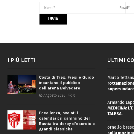
I PIÙ LETTI
ULTIMI C
Costa di Trex, Fresi e Guido
Marco Tettama
incantano il pubblico
rottamazione 
dell’arena Belvedere
supersindaco
7 Agosto 2026
0
Armando Lapo
MEDICINA: L’
Eccellenza, svelati i
TALESA.
calendari: il cammino del
Bastia tra derby d’esordio e
ornello bresc
grandi classiche
sulla mozione