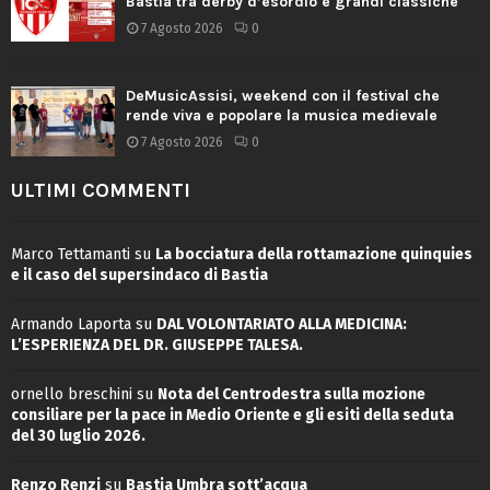
Bastia tra derby d’esordio e grandi classiche
7 Agosto 2026
0
DeMusicAssisi, weekend con il festival che
rende viva e popolare la musica medievale
7 Agosto 2026
0
ULTIMI COMMENTI
Marco Tettamanti
su
La bocciatura della rottamazione quinquies
e il caso del supersindaco di Bastia
Armando Laporta
su
DAL VOLONTARIATO ALLA MEDICINA:
L’ESPERIENZA DEL DR. GIUSEPPE TALESA.
ornello breschini
su
Nota del Centrodestra sulla mozione
consiliare per la pace in Medio Oriente e gli esiti della seduta
del 30 luglio 2026.
Renzo Renzi
su
Bastia Umbra sott’acqua