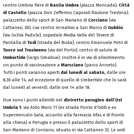
centro Umbria Fiere di
Bastia Umbra
(piazza Moncada);
Città
di Castello
(piazza Don Zefferino Caporali frazione Trestina);
palazzetto dello sport di San Mariano di
Corciano
(via
Cattaneo, 30), cva centro ricreativo a San Marco di
Gubbio
(via Ischia Padule), ospedale Media Valle del Tevere di
Pantalla di
Todi
(strada del Buda); centro Emanuele Petri di
Tuoro sul Trasimeno
(via del Porto); centro di salute di
Umbertide
(largo Cimabue). Inoltre è in via di allestimento
un punto di vaccinazione a
Marsciano
(parco Anneto).
Tutti i punti saranno aperti
dal lunedì al sabato,
dalle ore
8,30 alle 14, ad eccezione di quello di Umbertide che lo sarà
dal lunedì al venerdì, dalle ore 14 alle 18.
Due sono i punti allestiti nel
distretto perugino dell’Usl
Umbria 1
: via Aldo Moro 11 (ex strada Ponte d’Oddi e ex
Supermercato Gala, accanto alla farmacia Afas e di fronte
alla chiesa) a Perugia e presso il palazzetto dello sport di
San Mariano di Corciano, situato in via Cattaneo 32. Le sedi