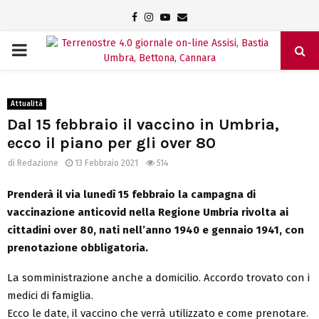
Facebook
Instagram
Youtube
Email
PRIMARY
MENU
Attualità
Dal 15 febbraio il vaccino in Umbria,
ecco il piano per gli over 80
di
Redazione
13 Febbraio 2021
514
Prenderà il via lunedì 15 febbraio la campagna di
vaccinazione anticovid nella Regione Umbria rivolta ai
cittadini over 80, nati nell’anno 1940 e gennaio 1941, con
prenotazione obbligatoria.
La somministrazione anche a domicilio. Accordo trovato con i
medici di famiglia.
Ecco le date, il vaccino che verrà utilizzato e come prenotare.