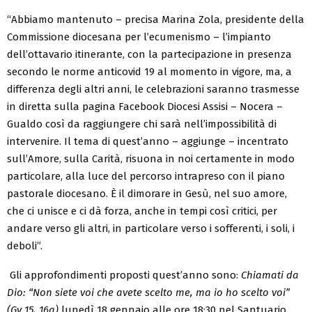
“Abbiamo mantenuto – precisa Marina Zola, presidente della
Commissione diocesana per l’ecumenismo – l’impianto
dell’ottavario itinerante, con la partecipazione in presenza
secondo le norme anticovid 19 al momento in vigore, ma, a
differenza degli altri anni, le celebrazioni saranno trasmesse
in diretta sulla pagina Facebook Diocesi Assisi – Nocera –
Gualdo così da raggiungere chi sarà nell’impossibilità di
intervenire. Il tema di quest’anno – aggiunge – incentrato
sull’Amore, sulla Carità, risuona in noi certamente in modo
particolare, alla luce del percorso intrapreso con il piano
pastorale diocesano. È il dimorare in Gesù, nel suo amore,
che ci unisce e ci dà forza, anche in tempi così critici, per
andare verso gli altri, in particolare verso i sofferenti, i soli, i
deboli”.
Gli approfondimenti proposti quest’anno sono:
Chiamati da
Dio: “Non siete voi che avete scelto me, ma io ho scelto voi”
(Gv 15, 16a)
lunedì 18 gennaio alle ore 18:30 nel Santuario