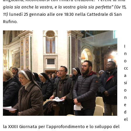
gioia sia anche la vostra, e la vostra gioia sia perfetta” (Gv 15,
11)
lunedì 25 gennaio alle ore 18:30 nella Cattedrale di San
Rufino.
I
n
o
cc
a
si
o
n
e
d
el
la XXXII Giornata per l’approfondimento e lo sviluppo del