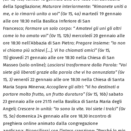
della Spogliazione;
Maturare interiormente: “Rimanete uniti a
me, e io rimarrò unito a voi” (Gv 15, 4a)
martedì 19 gennaio
alle ore 18:30 nella Basilica Inferiore di San
Francesco;
Formare un solo corpo: “ Amatevi gli uni gli altri
come io ho amato voi” (Gv 15, 12b)
mercoledì 20 gennaio alle
ore 18:30 nell’Abbazia di San Pietro;
Pregare insieme: “Io non
vi chiamo più schiavi […]. Vi ho chiamati amici” (Gv 15,
15)
giovedì 21 gennaio alle ore 18:30 nella Chiesa di San
Masseo (solo online);
Lasciarsi trasformare dalla Parola: “Voi
siete già liberati grazie alla parola che vi ho annunziato” (Gv
15, 3)
venerdì 22 gennaio alle ore 18:30 nella Chiesa di Santa
Maria Sopra Minerva;
Accogliere gli altri: “Vi ho destinati a
portare molto frutto, un frutto duraturo” (Gv 15, 16b)
sabato
23 gennaio alle ore 21:15 nella Basilica di Santa Maria degli
Angeli;
Crescere in unità: “Io sono la vite. Voi siete i tralci” (Gv
15, 5a)
domenica 24 gennaio alle ore 18,30 incontro di
preghiera online animato dalla congregazione
anglicana;
Riconciliarsi con l’intera creazione: “Perché la mia