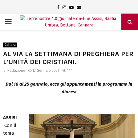
Facebook
Instagram
Youtube
Email
PRIMARY
MENU
Cultura
AL VIA LA SETTIMANA DI PREGHIERA PER
L’UNITÀ DEI CRISTIANI.
di
Redazione
12 Gennaio 2021
144
Dal 18 al 25 gennaio, ecco gli appuntamenti in programma in
diocesi
ASSISI
–
Con il
tema