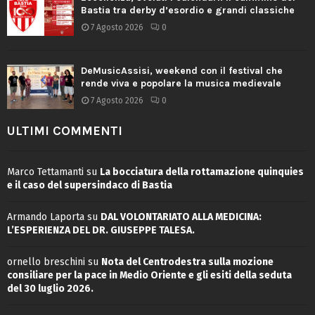
Bastia tra derby d’esordio e grandi classiche
7 Agosto 2026
0
DeMusicAssisi, weekend con il festival che
rende viva e popolare la musica medievale
7 Agosto 2026
0
ULTIMI COMMENTI
Marco Tettamanti
su
La bocciatura della rottamazione quinquies
e il caso del supersindaco di Bastia
Armando Laporta
su
DAL VOLONTARIATO ALLA MEDICINA:
L’ESPERIENZA DEL DR. GIUSEPPE TALESA.
ornello breschini
su
Nota del Centrodestra sulla mozione
consiliare per la pace in Medio Oriente e gli esiti della seduta
del 30 luglio 2026.