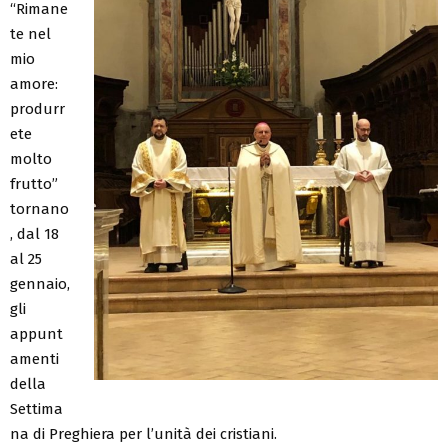
“Rimane
te nel
mio
amore:
produrr
ete
molto
frutto”
tornano
, dal 18
al 25
gennaio,
gli
appunt
amenti
della
Settima
na di Preghiera per l’unità dei cristiani.