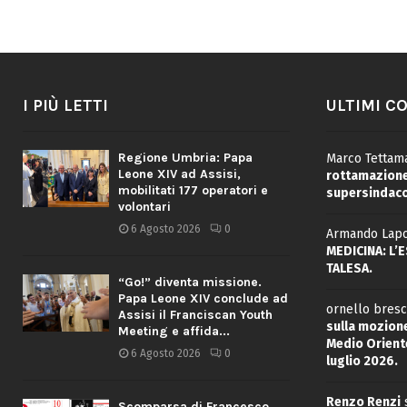
I PIÙ LETTI
ULTIMI C
Regione Umbria: Papa
Marco Tettama
Leone XIV ad Assisi,
rottamazione 
mobilitati 177 operatori e
supersindaco
volontari
6 Agosto 2026
0
Armando Lapo
MEDICINA: L’
TALESA.
“Go!” diventa missione.
Papa Leone XIV conclude ad
ornello bresc
Assisi il Franciscan Youth
sulla mozione
Meeting e affida...
Medio Oriente
6 Agosto 2026
0
luglio 2026.
Renzo Renzi
Scomparsa di Francesco