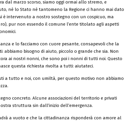
a dal marzo scorso, siamo oggi ormai allo stremo, e
iuto, né lo Stato né tantomeno la Regione ci hanno mai dato
isi è intervenuto a nostro sostegno con un cospicuo, ma
ro), pur non essendo il comune l’ente titolato agli aspetti
conomici.
dinanza e lo facciamo con cuore pesante, consapevoli che la
utti: abbiamo bisogno di aiuto, piccolo o grande che sia. Non
a ai nostri nonni, che sono poi i nonni di tutti noi. Questo
asce questa richiesta rivolta a tutti: aiutateci.
posti a tutto e noi, con umiltà, per questo motivo non abbiamo
zza.
egno concreto. Alcune associazioni del territorio e privati
stra struttura sin dall’inizio dell’emergenza.
adrà a vuoto e che la cittadinanza risponderà con amore al