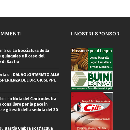
OMMENTI
I NOSTRI SPONSOR
nti
su
La bocciatura della
quinquies e il caso del
 di Bastia
rta
su
DAL VOLONTARIATO ALLA
ESPERIENZA DEL DR. GIUSEPPE
hini
su
Nota del Centrodestra
 consiliare per la pace in
 e gli esiti della seduta del 30
su
Bastia Umbra sott’acqua