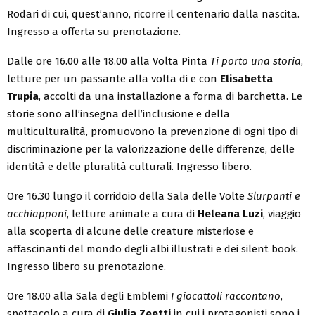
Rodari di cui, quest’anno, ricorre il centenario dalla nascita.
Ingresso a offerta su prenotazione.
Dalle ore 16.00 alle 18.00 alla Volta Pinta
Ti porto una storia
,
letture per un passante alla volta di e con
Elisabetta
Trupia
, accolti da una installazione a forma di barchetta
. Le
storie sono all’insegna dell’inclusione e della
multiculturalità, promuovono la prevenzione di ogni tipo di
discriminazione per la valorizzazione delle differenze, delle
identità e delle pluralità culturali. Ingresso libero.
Ore 16.30 lungo il corridoio della Sala delle Volte
Slurpanti e
acchiapponi
, letture animate a cura di
Heleana Luzi
, viaggio
alla scoperta di alcune delle creature misteriose e
affascinanti del mondo degli albi illustrati e dei silent book.
Ingresso libero su prenotazione.
Ore 18.00 alla Sala degli Emblemi
I giocattoli raccontano
,
spettacolo a cura di
Giulia Zeetti
in cui i protagonisti sono i