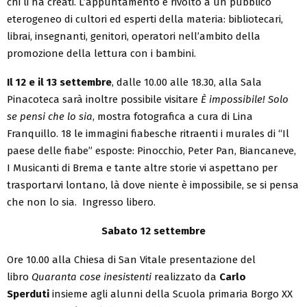
chi li ha creati. L’appuntamento è rivolto a un pubblico
eterogeneo di cultori ed esperti della materia: bibliotecari,
librai, insegnanti, genitori, operatori nell’ambito della
promozione della lettura con i bambini.
Il 12 e il 13 settembre
, dalle 10.00 alle 18.30, alla Sala
Pinacoteca sarà inoltre possibile visitare
È impossibile! Solo
se pensi che lo sia
, mostra fotografica a cura di Lina
Franquillo. 18 le immagini fiabesche ritraenti i murales di “Il
paese delle fiabe” esposte: Pinocchio, Peter Pan, Biancaneve,
I Musicanti di Brema e tante altre storie vi aspettano per
trasportarvi lontano, là dove niente è impossibile, se si pensa
che non lo sia. Ingresso libero.
Sabato 12 settembre
Ore 10.00 alla Chiesa di San Vitale presentazione del
libro
Quaranta cose inesistenti
realizzato da
Carlo
Sperduti
insieme agli alunni della Scuola primaria Borgo XX