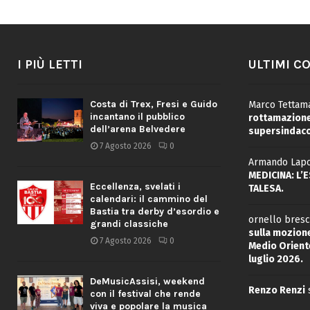
I PIÙ LETTI
ULTIMI C
Costa di Trex, Fresi e Guido
Marco Tettama
incantano il pubblico
rottamazione 
dell’arena Belvedere
supersindaco
7 Agosto 2026
0
Armando Lapo
MEDICINA: L’
Eccellenza, svelati i
TALESA.
calendari: il cammino del
Bastia tra derby d’esordio e
ornello bresc
grandi classiche
sulla mozione
7 Agosto 2026
0
Medio Oriente
luglio 2026.
DeMusicAssisi, weekend
Renzo Renzi
con il festival che rende
viva e popolare la musica