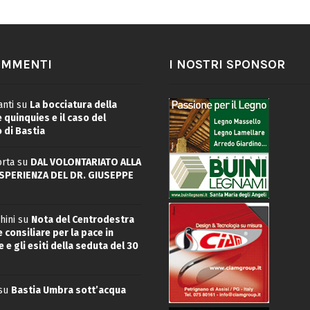
OMMENTI
I NOSTRI SPONSOR
nti
su
La bocciatura della
quinquies e il caso del
 di Bastia
rta
su
DAL VOLONTARIATO ALLA
ESPERIENZA DEL DR. GIUSEPPE
hini
su
Nota del Centrodestra
 consiliare per la pace in
 e gli esiti della seduta del 30
su
Bastia Umbra sott’acqua