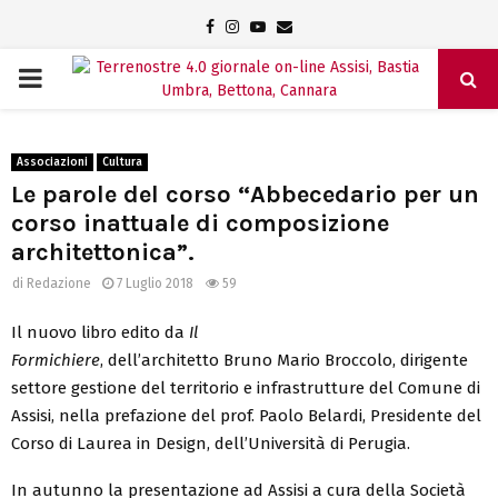
Facebook
Instagram
Youtube
Email
PRIMARY
MENU
Associazioni
Cultura
Le parole del corso “Abbecedario per un
corso inattuale di composizione
architettonica”.
di
Redazione
7 Luglio 2018
59
Il nuovo libro edito da
Il
Formichiere
, dell’architetto Bruno Mario Broccolo, dirigente
settore gestione del territorio e infrastrutture del Comune di
Assisi, nella prefazione del prof. Paolo Belardi, Presidente del
Corso di Laurea in Design, dell’Università di Perugia.
In autunno la presentazione ad Assisi a cura della Società