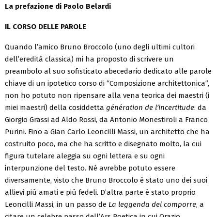
La prefazione di Paolo Belardi
IL CORSO DELLE PAROLE
Quando l’amico Bruno Broccolo (uno degli ultimi cultori
dell’eredità classica) mi ha proposto di scrivere un
preambolo al suo sofisticato abecedario dedicato alle parole
chiave di un ipotetico corso di “Composizione architettonica”,
non ho potuto non ripensare alla vena teorica dei maestri (i
miei maestri) della cosiddetta
génération de l’incertitude
: da
Giorgio Grassi ad Aldo Rossi, da Antonio Monestiroli a Franco
Purini. Fino a Gian Carlo Leoncilli Massi, un architetto che ha
costruito poco, ma che ha scritto e disegnato molto, la cui
figura tutelare aleggia su ogni lettera e su ogni
interpunzione del testo. Né avrebbe potuto essere
diversamente, visto che Bruno Broccolo è stato uno dei suoi
allievi più amati e più fedeli. D’altra parte è stato proprio
Leoncilli Massi, in un passo de
La leggenda del comporre
, a
citare un celebre passo dell’Ars Poetica in cui Orazio