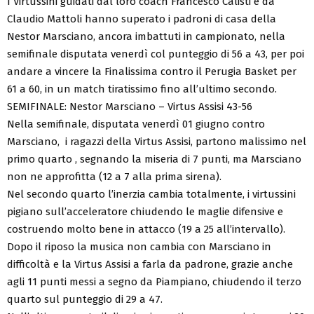
I Virtussini guidati dal loro coach Francesco Calisti e da
Claudio Mattoli hanno superato i padroni di casa della
Nestor Marsciano, ancora imbattuti in campionato, nella
semifinale disputata venerdì col punteggio di 56 a 43, per poi
andare a vincere la Finalissima contro il Perugia Basket per
61 a 60, in un match tiratissimo fino all’ultimo secondo.
SEMIFINALE: Nestor Marsciano – Virtus Assisi 43-56
Nella semifinale, disputata venerdì 01 giugno contro
Marsciano, i ragazzi della Virtus Assisi, partono malissimo nel
primo quarto , segnando la miseria di 7 punti, ma Marsciano
non ne approfitta (12 a 7 alla prima sirena).
Nel secondo quarto l’inerzia cambia totalmente, i virtussini
pigiano sull’acceleratore chiudendo le maglie difensive e
costruendo molto bene in attacco (19 a 25 all’intervallo).
Dopo il riposo la musica non cambia con Marsciano in
difficoltà e la Virtus Assisi a farla da padrone, grazie anche
agli 11 punti messi a segno da Piampiano, chiudendo il terzo
quarto sul punteggio di 29 a 47.