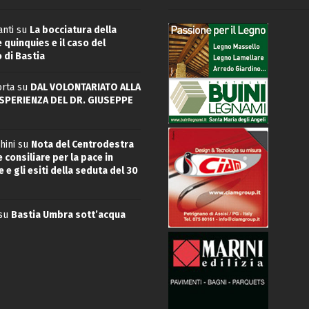
nti
su
La bocciatura della
quinquies e il caso del
 di Bastia
rta
su
DAL VOLONTARIATO ALLA
ESPERIENZA DEL DR. GIUSEPPE
hini
su
Nota del Centrodestra
 consiliare per la pace in
 e gli esiti della seduta del 30
su
Bastia Umbra sott’acqua