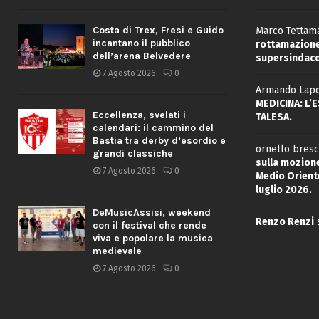
Costa di Trex, Fresi e Guido
Marco Tettama
incantano il pubblico
rottamazione 
dell’arena Belvedere
supersindaco
7 Agosto 2026
0
Armando Lapo
MEDICINA: L’
Eccellenza, svelati i
TALESA.
calendari: il cammino del
Bastia tra derby d’esordio e
ornello bresc
grandi classiche
sulla mozione
7 Agosto 2026
0
Medio Oriente
luglio 2026.
DeMusicAssisi, weekend
Renzo Renzi
con il festival che rende
viva e popolare la musica
medievale
7 Agosto 2026
0