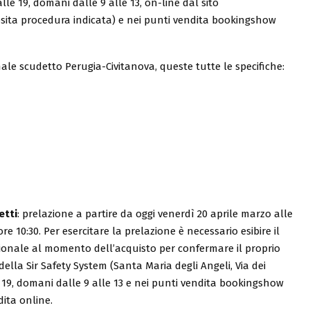
alle 19, domani dalle 9 alle 13, on-line dal sito
ita procedura indicata) e nei punti vendita bookingshow
inale scudetto Perugia-Civitanova, queste tutte le specifiche:
etti
: prelazione a partire da oggi venerdì 20 aprile marzo alle
re 10:30. Per esercitare la prelazione è necessario esibire il
onale al momento dell’acquisto per confermare il proprio
della Sir Safety System (Santa Maria degli Angeli, Via dei
e 19, domani dalle 9 alle 13
e nei punti vendita bookingshow
dita online.