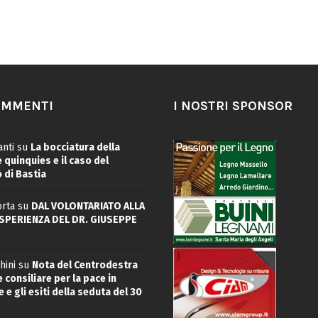
OMMENTI
I NOSTRI SPONSOR
nti
su
La bocciatura della
quinquies e il caso del
 di Bastia
rta
su
DAL VOLONTARIATO ALLA
ESPERIENZA DEL DR. GIUSEPPE
hini
su
Nota del Centrodestra
 consiliare per la pace in
 e gli esiti della seduta del 30