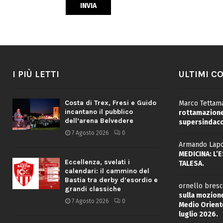
I PIÙ LETTI
ULTIMI C
Costa di Trex, Fresi e Guido
Marco Tettama
incantano il pubblico
rottamazione 
dell’arena Belvedere
supersindaco
7 Agosto 2026
0
Armando Lapo
MEDICINA: L’
Eccellenza, svelati i
TALESA.
calendari: il cammino del
Bastia tra derby d’esordio e
ornello bresc
grandi classiche
sulla mozione
7 Agosto 2026
0
Medio Oriente
luglio 2026.