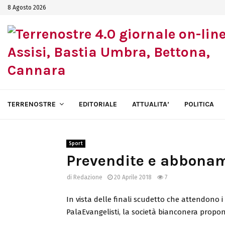
8 Agosto 2026
TERRENOSTRE
EDITORIALE
ATTUALITA’
POLITICA
Sport
Prevendite e abboname
di
Redazione
20 Aprile 2018
7
In vista delle finali scudetto che attendono i 
PalaEvangelisti, la società bianconera propo