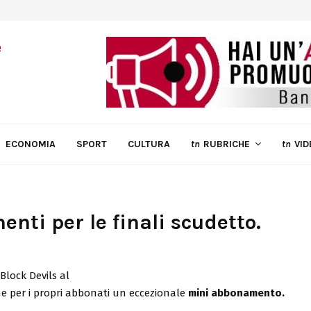
ECONOMIA
SPORT
CULTURA
tn
RUBRICHE
tn
VID
nti per le finali scudetto.
Block Devils al
ne per i propri abbonati un eccezionale
mini abbonamento.