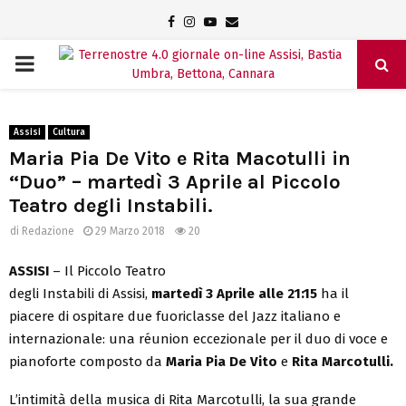
Facebook
Instagram
Youtube
Email
PRIMARY
MENU
Assisi
Cultura
Maria Pia De Vito e Rita Macotulli in
“Duo” – martedì 3 Aprile al Piccolo
Teatro degli Instabili.
di
Redazione
29 Marzo 2018
20
ASSISI
– Il Piccolo Teatro
degli Instabili di Assisi,
martedì 3 Aprile alle 21:15
ha il
piacere di ospitare due fuoriclasse del Jazz italiano e
internazionale: una réunion eccezionale per il duo di voce e
pianoforte composto da
Maria Pia De Vito
e
Rita Marcotulli.
L’intimità della musica di Rita Marcotulli, la sua grande