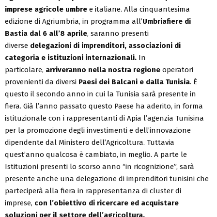
imprese agricole umbre
e italiane. Alla cinquantesima
edizione di Agriumbria, in programma all’
Umbriafiere di
Bastia dal 6 all’8 aprile
, saranno presenti
diverse
delegazioni di imprenditori, associazioni di
categoria e istituzioni internazionali.
In
particolare,
arriveranno nella nostra regione
operatori
provenienti da diversi
Paesi dei Balcani e dalla Tunisia
. È
questo il secondo anno in cui la Tunisia sarà presente in
fiera. Già l’anno passato questo Paese ha aderito, in forma
istituzionale con i rappresentanti di Apia l’agenzia Tunisina
per la promozione degli investimenti e dell’innovazione
dipendente dal Ministero dell’Agricoltura. Tuttavia
quest’anno qualcosa è cambiato, in meglio. A parte le
Istituzioni presenti lo scorso anno “in ricognizione”, sarà
presente anche una delegazione di imprenditori tunisini che
parteciperà alla fiera in rappresentanza di cluster di
imprese,
con l’obiettivo di ricercare ed acquistare
soluzioni per il settore dell’agricoltura.