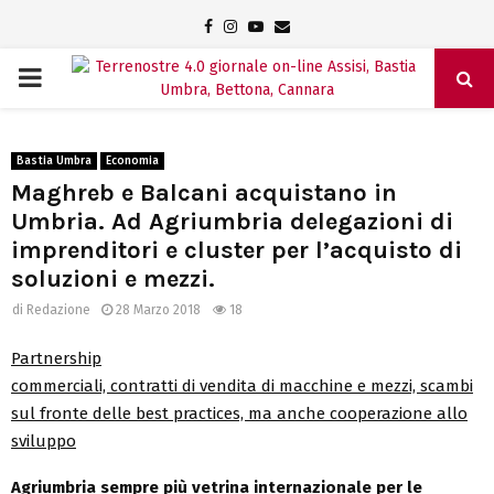
Facebook
Instagram
Youtube
Email
PRIMARY
MENU
Bastia Umbra
Economia
Maghreb e Balcani acquistano in
Umbria. Ad Agriumbria delegazioni di
imprenditori e cluster per l’acquisto di
soluzioni e mezzi.
di
Redazione
28 Marzo 2018
18
Partnership
commerciali, contratti di vendita di macchine e mezzi, scambi
sul fronte delle best practices, ma anche cooperazione allo
sviluppo
Agriumbria sempre più vetrina internazionale per le