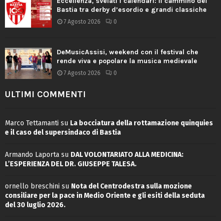
Eccellenza, svelati i calendari: il cammino del
Bastia tra derby d’esordio e grandi classiche
7 Agosto 2026
0
DeMusicAssisi, weekend con il festival che
rende viva e popolare la musica medievale
7 Agosto 2026
0
ULTIMI COMMENTI
Marco Tettamanti
su
La bocciatura della rottamazione quinquies
e il caso del supersindaco di Bastia
Armando Laporta
su
DAL VOLONTARIATO ALLA MEDICINA:
L’ESPERIENZA DEL DR. GIUSEPPE TALESA.
ornello breschini
su
Nota del Centrodestra sulla mozione
consiliare per la pace in Medio Oriente e gli esiti della seduta
del 30 luglio 2026.