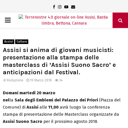
Facebook
Instagram
Youtube
Email
PRIMARY
MENU
Assisi
Cultura
Assisi si anima di giovani musicisti:
presentazione alla stampa delle
masterclass di ‘Assisi Suono Sacro’ e
anticipazioni dal Festival.
di
Redazione
19 Marzo 2018
34
Domani martedì 20 marzo
nel
la
Sala degli Emblemi del Palazzo dei Priori
(Piazza del
Comune) di
Assisi
alle
11,00
avrà luogo la conferenza
stampa di presentazione delle Masterclass organizzate da
Assisi Suono Sacro
per il prossimo agosto 2018.