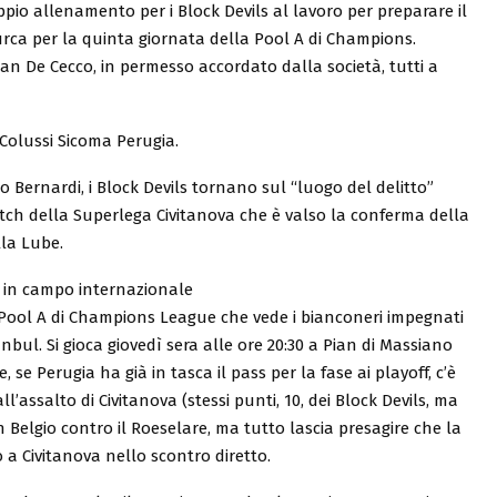
oppio allenamento per i Block Devils al lavoro per preparare il
urca per la quinta giornata della Pool A di Champions.
tan De Cecco, in permesso accordato dalla società, tutti a
 Colussi Sicoma Perugia.
 Bernardi, i Block Devils tornano sul “luogo del delitto”
ch della Superlega Civitanova che è valso la conferma della
lla Lube.
i in campo internazionale
a Pool A di Champions League che vede i bianconeri impegnati
nbul. Si gioca giovedì sera alle ore 20:30 a Pian di Massiano
, se Perugia ha già in tasca il pass per la fase ai playoff, c’è
l’assalto di Civitanova (stessi punti, 10, dei Block Devils, ma
n Belgio contro il Roeselare, ma tutto lascia presagire che la
o a Civitanova nello scontro diretto.