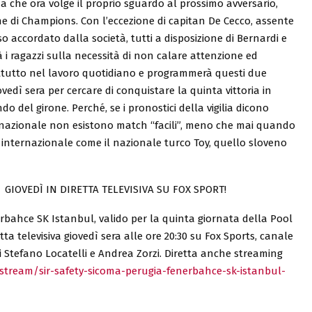
ma che ora volge il proprio sguardo al prossimo avversario,
 di Champions. Con l’eccezione di capitan De Cecco, assente
so accordato dalla società, tutti a disposizione di Bernardi e
rà i ragazzi sulla necessità di non calare attenzione ed
ttutto nel lavoro quotidiano e programmerà questi due
vedì sera per cercare di conquistare la quinta vittoria in
o del girone. Perché, se i pronostici della vigilia dicono
rnazionale non esistono match “facili”, meno che mai quando
o internazionale come il nazionale turco Toy, quello sloveno
GIOVEDÌ IN DIRETTA TELEVISIVA SU FOX SPORT!
erbahce SK Istanbul, valido per la quinta giornata della Pool
a televisiva giovedì sera alle ore 20:30 su Fox Sports, canale
 Stefano Locatelli e Andrea Zorzi. Diretta anche streaming
estream/sir-safety-sicoma-perugia-fenerbahce-sk-istanbul-