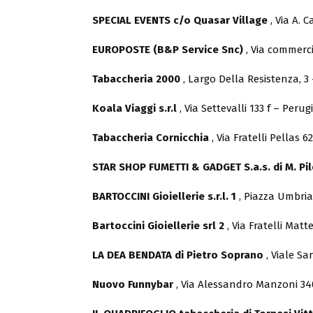
SPECIAL EVENTS c/o Quasar Village
, Via A. C
EUROPOSTE (B&P Service Snc)
, Via commerci
Tabaccheria 2000
, Largo Della Resistenza, 3
Koala Viaggi s.r.l
, Via Settevalli 133 f – Perug
Tabaccheria Cornicchia
, Via Fratelli Pellas 
STAR SHOP FUMETTI & GADGET S.a.s. di M. Pil
BARTOCCINI Gioiellerie s.r.l. 1
, Piazza Umbria
Bartoccini Gioiellerie srl 2
, Via Fratelli Mat
LA DEA BENDATA di Pietro Soprano
, Viale Sa
Nuovo Funnybar
, Via Alessandro Manzoni 3