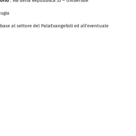
torio
, Via della Repubblica 33 – Umbertide
rugia
 in base al settore del PalaEvangelisti ed all’eventuale