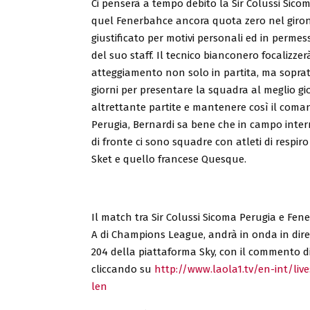
Ci penserà a tempo debito la Sir Colussi Sico
quel Fenerbahce ancora quota zero nel girone
giustificato per motivi personali ed in permes
del suo staff. Il tecnico bianconero focalizze
atteggiamento non solo in partita, ma sopra
giorni per presentare la squadra al meglio gio
altrettante partite e mantenere così il comand
Perugia, Bernardi sa bene che in campo inte
di fronte ci sono squadre con atleti di respir
Sket e quello francese Quesque.
Il match tra Sir Colussi Sicoma Perugia e Fen
A di Champions League, andrà in onda in dirett
204 della piattaforma Sky, con il commento di
cliccando su
http://www.laola1.tv/en-int/liv
len