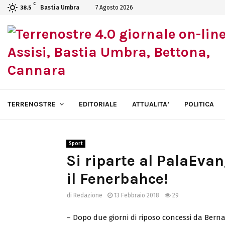
C
Bastia Umbra
7 Agosto 2026
38.5
TERRENOSTRE
EDITORIALE
ATTUALITA’
POLITICA
Sport
Si riparte al PalaEvang
il Fenerbahce!
di
Redazione
13 Febbraio 2018
29
– Dopo due giorni di riposo concessi da Berna