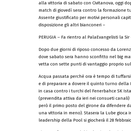
alla vittoria di sabato con Civitanova, oggi d
match di giovedì sera contro la formazione t
Assente giustificato per motivi personali capi
disposizione gli altri bianconeri –
PERUGIA – Fa rientro al PalaEvangelisti la Sir
Dopo due giorni di riposo concesso da Lorenzo
dove sabato sera hanno sconfitto nel big mat
vetta con sette punti di vantaggio proprio su
Acqua passata perché ora è tempo di tuffars
e di preparare a dovere il quinto turno dell
in casa contro i turchi del Fenerbahce SK Ista
(prevendita attiva da ieri nei consueti canali) e
però il primo posto del girone da difendere dal
una vittoria in meno). Stasera la Lube gioca i
leadership della Pool si giocherà il 28 febbrai