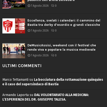
7 Agosto 2026
0
Eccellenza, svelati i calendari: il cammino del
Bastia tra derby d’esordio e grandi classiche
7 Agosto 2026
0
DeMusicAssisi, weekend con il festival che
rende viva e popolare la musica medievale
7 Agosto 2026
0
ULTIMI COMMENTI
Marco Tettamanti
su
La bocciatura della rottamazione quinquies
e il caso del supersindaco di Bastia
Armando Laporta
su
DAL VOLONTARIATO ALLA MEDICINA:
L’ESPERIENZA DEL DR. GIUSEPPE TALESA.