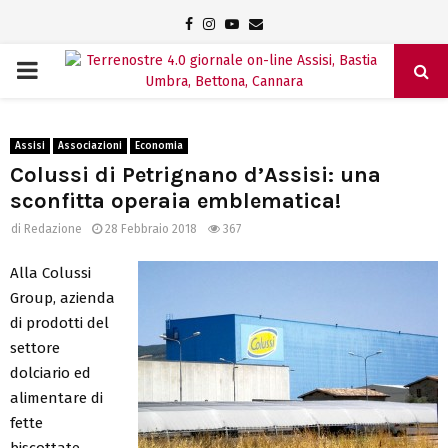
Facebook
Instagram
Youtube
Email
PRIMARY
MENU
Assisi
Associazioni
Economia
Colussi di Petrignano d’Assisi: una
sconfitta operaia emblematica!
di
Redazione
28 Febbraio 2018
367
Alla Colussi
Group, azienda
di prodotti del
settore
dolciario ed
alimentare di
fette
biscottate,