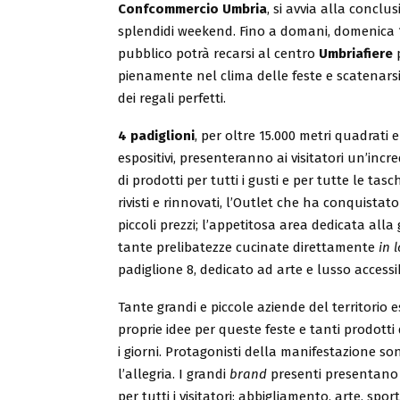
Confcommercio Umbria
,
si avvia alla conclu
splendidi weekend. Fino a domani, domenica 1
pubblico potrà recarsi al centro
Umbriafiere
p
pienamente nel clima delle feste e scatenarsi
dei regali perfetti.
4 padiglioni
, per oltre 15.000 metri quadrati 
espositivi, presenteranno ai visitatori un’incre
di prodotti per tutti i gusti e per tutte le tas
rivisti e rinnovati, l’Outlet che ha conquistat
piccoli prezzi; l’appetitosa area dedicata all
tante prelibatezze cucinate direttamente
in 
padiglione 8, dedicato ad arte e lusso accessi
Tante grandi e piccole aziende del territori
proprie idee per queste feste e tanti prodotti
i giorni. Protagonisti della manifestazione sono
l’allegria. I grandi
brand
presenti presentano
per tutti i visitatori: abbigliamento, arte, sport