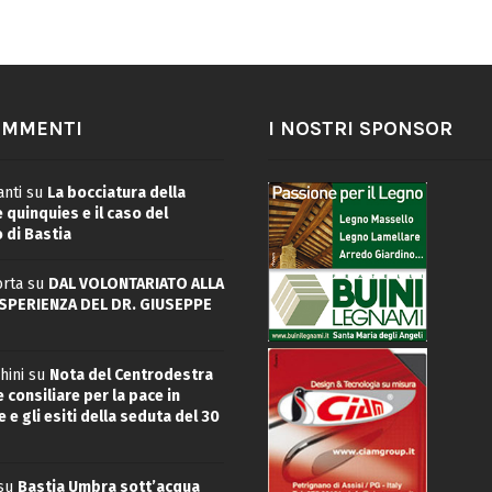
OMMENTI
I NOSTRI SPONSOR
nti
su
La bocciatura della
quinquies e il caso del
 di Bastia
rta
su
DAL VOLONTARIATO ALLA
ESPERIENZA DEL DR. GIUSEPPE
hini
su
Nota del Centrodestra
 consiliare per la pace in
 e gli esiti della seduta del 30
su
Bastia Umbra sott’acqua