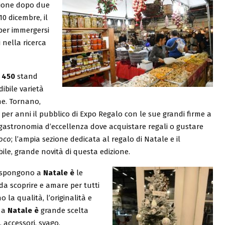
sione dopo due
0 dicembre, il
er immergersi
 nella ricerca
e
450
stand
dibile varietà
che. Tornano,
o per anni il pubblico di Expo Regalo con le sue grandi firme a
a gastronomia d’eccellenza dove acquistare regali o gustare
loco
; l’ampia sezione dedicata al regalo di Natale e il
bile, grande novità di questa edizione.
o espongono a
Natale è
le
 da scoprire e amare per tutti
 la qualità, l’originalità e
 a
Natale è
grande scelta
, accessori, svago,