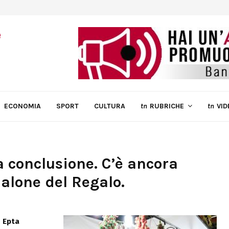
ECONOMIA
SPORT
CULTURA
tn
RUBRICHE
tn
VID
la conclusione. C’è ancora
Salone del Regalo.
a
Epta