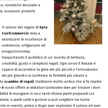
ica, ceramiche decorate a
le, accessori, prodotti
Il salone del regalo di
Epta
Confcommercio
mira a
valorizzare le eccellenze di
commercio, artigianato ed
enogastronomia,
trasportando il pubblico in un mondo di bellezza,
creatività, gusto e strepitosi regali. Ogni anno il Natale è
capace di accendere la gioia dei più piccoli e l’entusiasmo
dei più grandi e si conferma la festività più amata e
 lo
scambio di regali
, tradizione molto antica che si fa risalire
e è
vuole offrire ai visitatori tantissime idee per trovare i doni
ibilità di mangiare
in loco
tanti sfiziosi piatti preparati sul
 salate, a piatti caldi e gustosi si può scegliere tra tante
te in evento, prima o dopo aver esplorato il salone ed aver