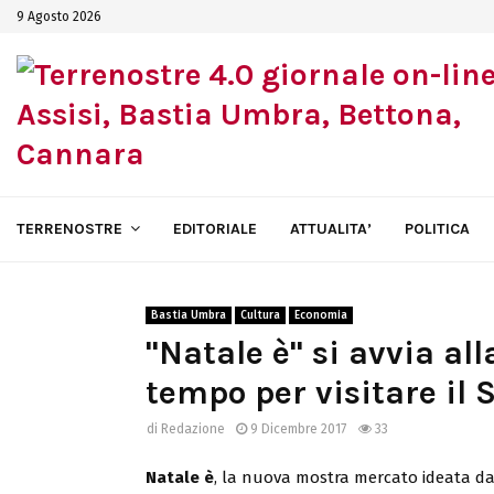
9 Agosto 2026
TERRENOSTRE
EDITORIALE
ATTUALITA’
POLITICA
Bastia Umbra
Cultura
Economia
"Natale è" si avvia al
tempo per visitare il 
di
Redazione
9 Dicembre 2017
33
Natale è
, la nuova mostra mercato ideata d