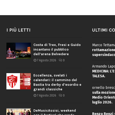
I PIÙ LETTI
ULTIMI C
Costa di Trex, Fresi e Guido
Marco Tettama
incantano il pubblico
rottamazione 
dell’arena Belvedere
supersindaco
7 Agosto 2026
0
Armando Lapo
MEDICINA: L’
Eccellenza, svelati i
TALESA.
calendari: il cammino del
Bastia tra derby d’esordio e
ornello bresc
grandi classiche
sulla mozione
7 Agosto 2026
0
Medio Oriente
luglio 2026.
DeMusicAssisi, weekend
Renzo Renzi