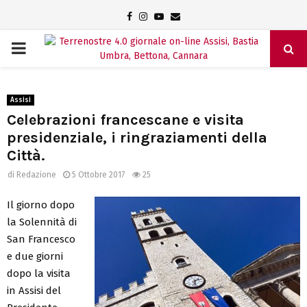
Facebook
Instagram
Youtube
Email
PRIMARY
MENU
Assisi
Celebrazioni francescane e visita
presidenziale, i ringraziamenti della
Città.
di
Redazione
5 Ottobre 2017
25
Il giorno dopo
la Solennità di
San Francesco
e due giorni
dopo la visita
in Assisi del