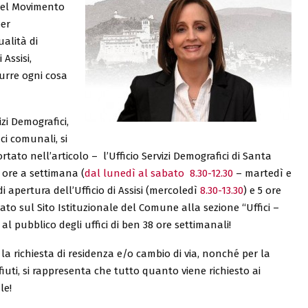
 del Movimento
per
ualità di
Assisi,
durre ogni cosa
izi Demografici,
ci comunali, si
ato nell’articolo – l’Ufficio Servizi Demografici di Santa
 ore a settimana (
dal lunedì al sabato
8.30-12.30
– martedì e
di apertura dell’Ufficio di Assisi (mercoledì
8.30-13.30
) e 5 ore
ato sul Sito Istituzionale del Comune alla sezione “Uffici –
 al pubblico degli uffici di ben 38 ore settimanali!
a richiesta di residenza e/o cambio di via, nonché per la
iuti, si rappresenta che tutto quanto viene richiesto ai
le!