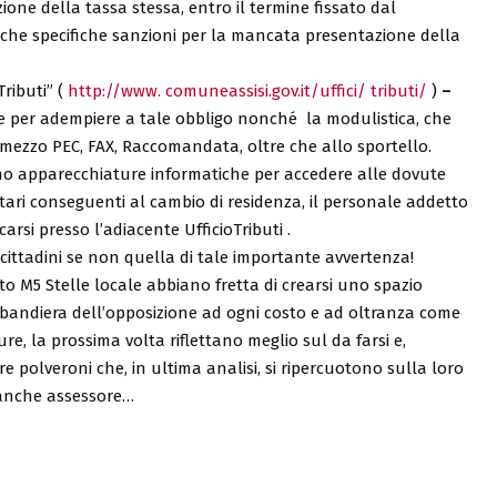
ione della tassa stessa, entro il termine fissato dal
he specifiche sanzioni per la mancata presentazione della
Tributi” (
http://www. comuneassisi.gov.it/uffici/ tributi/
)
–
ie per adempiere a tale obbligo nonché la modulistica, che
ezzo PEC, FAX, Raccomandata, oltre che allo sportello.
ono apparecchiature informatiche per accedere alle dovute
tari conseguenti al cambio di residenza, il personale addetto
arsi presso l’adiacente UfficioTributi .
cittadini se non quella di tale importante avvertenza!
to M5 Stelle locale abbiano fretta di crearsi uno spazio
 bandiera dell’opposizione ad ogni costo e ad oltranza come
ure, la prossima volta riflettano meglio sul da farsi e,
re polveroni che, in ultima analisi, si ripercuotono sulla loro
 anche assessore…