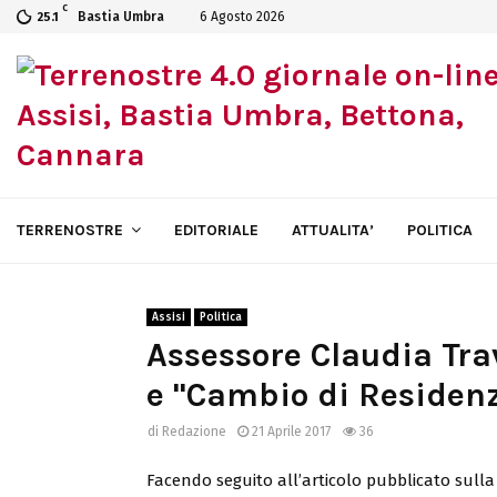
C
Bastia Umbra
6 Agosto 2026
25.1
TERRENOSTRE
EDITORIALE
ATTUALITA’
POLITICA
Assisi
Politica
Assessore Claudia Trav
e "Cambio di Residenz
di
Redazione
21 Aprile 2017
36
Facendo seguito all’articolo pubblicato sulla