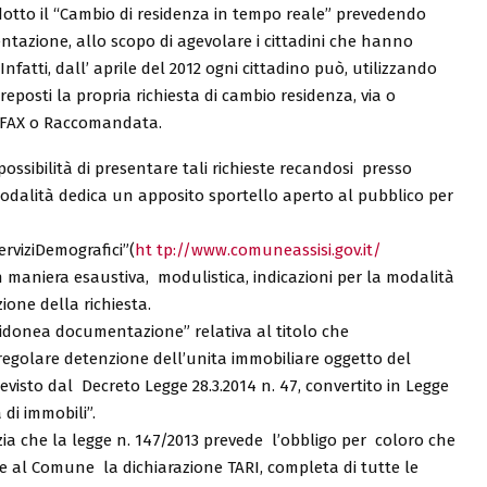
trodotto il “Cambio di residenza in tempo reale” prevedendo
ntazione, allo scopo di agevolare i cittadini che hanno
Infatti, dall’ aprile del 2012 ogni cittadino può, utilizzando
 preposti la propria richiesta di cambio residenza, via o
 FAX o Raccomandata.
possibilità di presentare tali richieste recandosi presso
 modalità dedica un apposito sportello aperto al pubblico per
erviziDemografici”(
ht tp://www.comuneassisi.gov.it/
in maniera esaustiva, modulistica, indicazioni per la modalità
zione della richiesta.
“idonea documentazione” relativa al titolo che
a regolare detenzione dell’unita immobiliare oggetto del
visto dal Decreto Legge 28.3.2014 n. 47, convertito in Legge
 di immobili”.
enzia che la legge n. 147/2013 prevede l’obbligo per coloro che
 al Comune la dichiarazione TARI, completa di tutte le