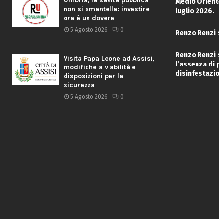
Umbria, la sanità pubblica
Medio Oriente
non si smantella: investire
luglio 2026.
ora è un dovere
5 Agosto 2026
0
Renzo Renzi
Renzo Renzi
Visita Papa Leone ad Assisi,
l’assenza di
modifiche a viabilità e
disinfestazio
disposizioni per la
sicurezza
5 Agosto 2026
0