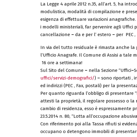
La Legge 4 aprile 2012 n.35, all’art. 5, ha in
modulistica, modalità di compilazione e prese
esigenza di effettuare variazioni anagrafiche. 
i modelli ministeriali, far pervenire agli Uffici
cancellazione
–
da e per l’ estero
–
per PEC ,
In via del tutto residuale è rimasta anche la 
l’Ufficio Anagrafe. Il Comune di Assisi a tale
16 ore a settimana!
Sul Sito del Comune
–
nella Sezione “Uffici
–
S
uffici/servizi-demografici/
)
–
sono riportati , 
ed indirizzi (PEC , Fax, postali) per la presenta
Per quanto riguarda l’obbligo di presentare 
attesti la proprietà, il regolare possesso o l
cambio di residenza, esso è espressamente pre
23.5.2014 n. 80, “Lotta all’occupazione abusiva
Con riferimento poi alla Tassa rifiuti si evid
occupano o detengono immobili di presentare