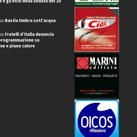
 e gli esiti della seduta del 30
su
Bastia Umbra sott’acqua
su
Fratelli d’Italia denuncia
 programmazione su
ne e piano calore