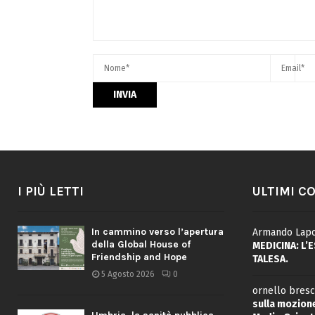
I PIÙ LETTI
ULTIMI C
In cammino verso l’apertura
Armando Lapo
della Global House of
MEDICINA: L’
Friendship and Hope
TALESA.
5 Agosto 2026
0
ornello bresc
sulla mozione