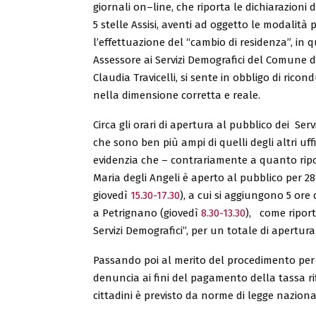
giornali on–line, che riporta le dichiarazioni
5 stelle Assisi, aventi ad oggetto le modalità 
l’effettuazione del “cambio di residenza”, in q
Assessore ai Servizi Demografici del Comune di 
Claudia Travicelli, si sente in obbligo di ricon
nella dimensione corretta e reale.
Circa gli orari di apertura al pubblico dei Serv
che sono ben più ampi di quelli degli altri uffi
evidenzia che – contrariamente a quanto riport
Maria degli Angeli è aperto al pubblico per 28
giovedì
15.30-17.30
), a cui si aggiungono 5 ore 
a Petrignano (giovedì
8.30-13.30
), come riport
Servizi Demografici”, per un totale di apertura
Passando poi al merito del procedimento per l
denuncia ai fini del pagamento della tassa rif
cittadini è previsto da norme di legge naziona