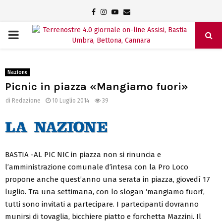
Facebook
Instagram
Youtube
Email
PRIMARY
MENU
Nazione
Picnic in piazza «Mangiamo fuori»
di
Redazione
10 Luglio 2014
39
BASTIA -AL PIC NIC in piazza non si rinuncia e
l’amministrazione comunale d’intesa con la Pro Loco
propone anche quest’anno una serata in piazza, giovedì 17
luglio. Tra una settimana, con lo slogan ‘mangiamo fuori’,
tutti sono invitati a partecipare. I partecipanti dovranno
munirsi di tovaglia, bicchiere piatto e forchetta Mazzini. Il