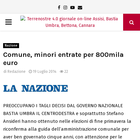
Facebook
Instagram
Youtube
Email
PRIMARY
MENU
Nazione
Comune, minori entrate per 800mila
euro
di
Redazione
19 Luglio 2014
22
PREOCCUPANO I TAGLI DECISI DAL GOVERNO NAZIONALE
BASTIA UMBRA IL CENTRODESTRA e soprattutto Stefano
Ansideri hanno ottenuto nelle elezioni di fine primavera la
riconferma alla guida dell’amministrazione comunale per
aver ben governato cinque anni, con attenzione per le