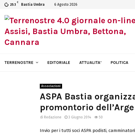
C
Bastia Umbra
6 Agosto 2026
25.1
TERRENOSTRE
EDITORIALE
ATTUALITA’
POLITICA
Associazioni
ASPA Bastia organizza
promontorio dell’Arge
di
Redazione
3 Giugno 2014
50
Invio per i tutti soci ASPA podisti, camminatori 