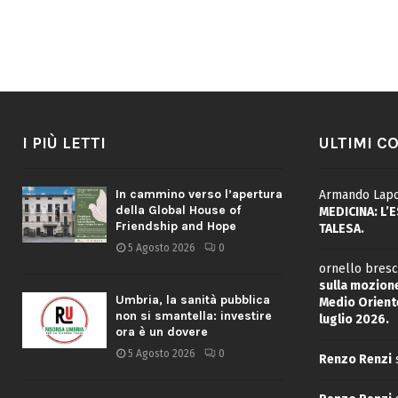
I PIÙ LETTI
ULTIMI C
In cammino verso l’apertura
Armando Lapo
della Global House of
MEDICINA: L’
Friendship and Hope
TALESA.
5 Agosto 2026
0
ornello bresc
sulla mozione
Umbria, la sanità pubblica
Medio Oriente
non si smantella: investire
luglio 2026.
ora è un dovere
5 Agosto 2026
0
Renzo Renzi