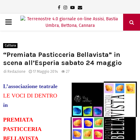
Facebook
Instagram
Youtube
Email
PRIMARY
MENU
Cultura
“Premiata Pasticceria Bellavista” in
scena all’Esperia sabato 24 maggio
di
Redazione
17 Maggio 2014
27
L’associazione teatrale
LE VOCI DI DENTRO
in
PREMIATA
PASTICCERIA
BELLAVISTA