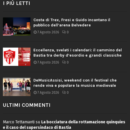
I PIÙ LETTI
Costa di Trex, Fresi e Guido incantano il
pubblico dell’arena Belvedere
7 Agosto 2026
0
Eccellenza, svelati i calendari: il cammino del
Bastia tra derby d’esordio e grandi classiche
7 Agosto 2026
0
DeMusicAssisi, weekend con il festival che
rende viva e popolare la musica medievale
7 Agosto 2026
0
ULTIMI COMMENTI
Marco Tettamanti
su
La bocciatura della rottamazione quinquies
e il caso del supersindaco di Bastia