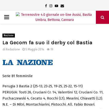
Facebook
Instagram
Youtube
Email
PRIMARY
MENU
Nazione
La Gecom fa suo il derby col Bastia
di
Redazione
5 Maggio 2014
19
Serie B1 femminile
Perugia 3 Bastia 2 (25-13, 23-25, 19-25, 25-22, 15-11)
PERUGIA: Tosti 26, Cruciani Cr. 14, Valentini 12, Cruciani Co. 11,
Puchaczewski 4, Cecato 4, Rocchi (L1), Mearini, Chiavatti (L2).
N.E. – Di Mitri, Montachiarini, Pistocchi. All. Fabio Bovari.