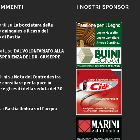
OMMENTI
I NOSTRI SPONSOR
nti
su
La bocciatura della
quinquies e il caso del
 di Bastia
rta
su
DAL VOLONTARIATO ALLA
ESPERIENZA DEL DR. GIUSEPPE
hini
su
Nota del Centrodestra
 consiliare per la pace in
 e gli esiti della seduta del 30
su
Bastia Umbra sott’acqua