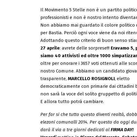
Il Movimento 5 Stelle non è un partito politi
professionisti e non è nostro intento diventa
Non abbiamo mai guardato il colore politico d
per Bastia. Perciò ogni voce viene da noi rit
Adottando questo criterio di buon senso sti
27 aprile
: avrete delle sorprese!!!
Eravamo 5, p
siamo 40 attivisti ed oltre 1000 simpatizza
oltre per onorare i 3657 voti ottenuti alle sco
nostro Comune. Abbiamo un candidato giova
trasparente,
MARCELLO ROSIGNOLI
, eletto
democraticamente con primarie dai cittadini ba
non sarà la voce del solito gruppetto di politici
E allora tutto potrà cambiare.
Per far si che tutto questo diventi realtà, do
elezoni comunalli 2014. Per questo da oggi du
darà il via a tre giorni dedicati al
FIRMA DAY!