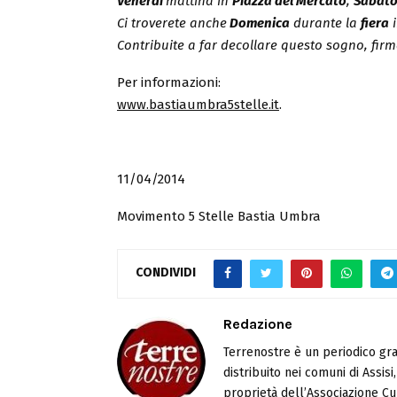
Venerdì
mattina in
Piazza del Mercato
,
Sabat
Ci troverete anche
Domenica
durante la
fiera
i
Contribuite a far decollare questo sogno, firm
Per informazioni:
www.bastiaumbra5stelle.it
.
11/04/2014
Movimento 5 Stelle Bastia Umbra
CONDIVIDI
Redazione
Terrenostre è un periodico gra
distribuito nei comuni di Assis
proprietà dell’Associazione Cul