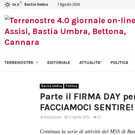
C
Bastia Umbra
7 Agosto 2026
24.5
TERRENOSTRE
EDITORIALE
ATTUALITA’
POLITICA
Bastia Umbra
Politica
Parte il FIRMA DAY per
FACCIAMOCI SENTIRE!
di
Redazione
11 Aprile 2014
27
Continua la serie di attività del M5S di Bas