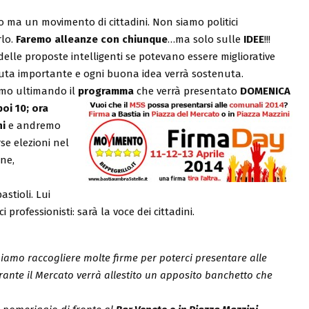
co ma un movimento di cittadini. Non siamo politici
rlo.
Faremo alleanze con chiunque
…ma solo sulle
IDEE
!!!
elle proposte intelligenti se potevano essere migliorative
enuta importante e ogni buona idea verrà sostenuta.
amo ultimando il
programma
che
verrà presentato
DOMENICA
oi 10; ora
ni
e andremo
rse elezioni nel
ne,
stioli. Lui
 professionisti: sarà la voce dei cittadini.
bbiamo raccogliere molte firme per poterci presentare alle
rante il Mercato verrà allestito un apposito banchetto che