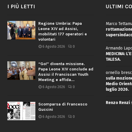
I PIÙ LETTI
ULTIMI C
Regione Umbria: Papa
Marco Tettama
Leone XIV ad Assisi,
rottamazione 
mobilitati 177 operatori e
supersindaco
volontari
6 Agosto 2026
0
Armando Lapo
MEDICINA: L’
TALESA.
“Go!” diventa missione.
Papa Leone XIV conclude ad
ornello bresc
Assisi il Franciscan Youth
sulla mozione
Meeting e affida...
Medio Oriente
6 Agosto 2026
0
luglio 2026.
Renzo Renzi
Scomparsa di Francesco
Guccini
6 Agosto 2026
0