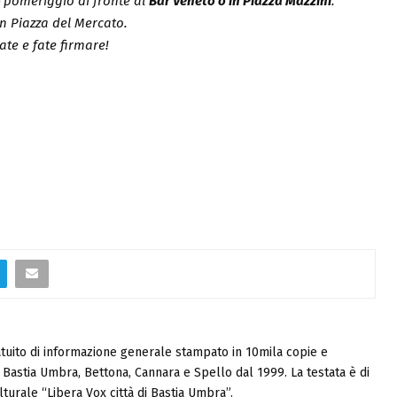
o
pomeriggio di fronte al
Bar Veneto o in Piazza Mazzini
.
n Piazza del Mercato.
ate e fate firmare!
tuito di informazione generale stampato in 10mila copie e
i, Bastia Umbra, Bettona, Cannara e Spello dal 1999. La testata è di
turale “Libera Vox città di Bastia Umbra”.