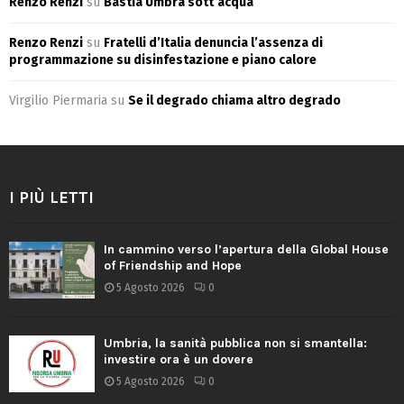
Renzo Renzi
su
Bastia Umbra sott’acqua
Renzo Renzi
su
Fratelli d’Italia denuncia l’assenza di
programmazione su disinfestazione e piano calore
Virgilio Piermaria
su
Se il degrado chiama altro degrado
I PIÙ LETTI
In cammino verso l’apertura della Global House
of Friendship and Hope
5 Agosto 2026
0
Umbria, la sanità pubblica non si smantella:
investire ora è un dovere
5 Agosto 2026
0